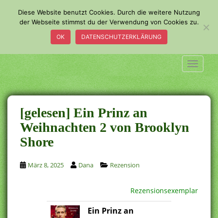
S
Diese Website benutzt Cookies. Durch die weitere Nutzung
k
der Webseite stimmst du der Verwendung von Cookies zu.
i
OK
DATENSCHUTZERKLÄRUNG
p
t
o
TOGGLE
m
a
i
n
[gelesen] Ein Prinz an
c
Weihnachten 2 von Brooklyn
o
Shore
n
t
e
März 8, 2025
Dana
Rezension
n
t
Rezensionsexemplar
Ein Prinz an