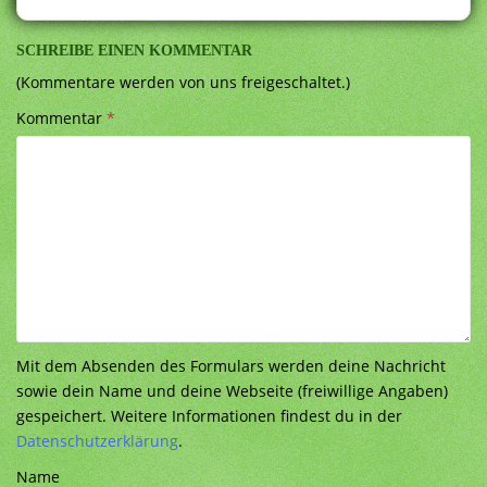
SCHREIBE EINEN KOMMENTAR
(Kommentare werden von uns freigeschaltet.)
Kommentar
*
Mit dem Absenden des Formulars werden deine Nachricht
sowie dein Name und deine Webseite (freiwillige Angaben)
gespeichert. Weitere Informationen findest du in der
Datenschutzerklärung
.
Name