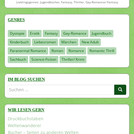
Lieblingsgenres: Jugendbücher, Fantasy, Thriller, Gay-Romance/-Fantasy
GENRES
Dystopie
Erotik
Fantasy
Gay-Romance
Jugendbuch
Kinderbuch
Liebesroman
Märchen
New Adult
Paranormal Romance
Roman
Romance
Romantic Thrill
Sachbuch
Science-Fiction
Thriller/ Krimi
IM BLOG SUCHEN
Suchen
nach:
WIR LESEN GERN
Druckbuchstaben
Weltenwanderer
Bücher – Seiten zu anderen Welten