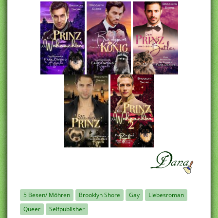
5 Besen/ Möhren
Brooklyn Shore
Gay
Liebesroman
Queer
Selfpublisher