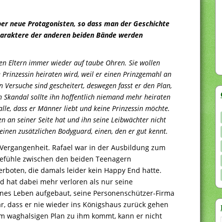
 aber neue Protagonisten, so dass man der Geschichte
Charaktere der anderen beiden Bände werden
nen Eltern immer wieder auf taube Ohren. Sie wollen
Prinzessin heiraten wird, weil er einen Prinzgemahl an
n Versuche sind gescheitert, deswegen fasst er den Plan,
n Skandal sollte ihn hoffentlich niemand mehr heiraten
alle, dass er Männer liebt und keine Prinzessin möchte.
n an seiner Seite hat und ihn seine Leibwächter nicht
einen zusätzlichen Bodyguard, einen, den er gut kennt.
Vergangenheit. Rafael war in der Ausbildung zum
Gefühle zwischen den beiden Teenagern
erboten, die damals leider kein Happy End hatte.
d hat dabei mehr verloren als nur seine
genes Leben aufgebaut, seine Personenschützer-Firma
lar, dass er nie wieder ins Königshaus zurück gehen
nem waghalsigen Plan zu ihm kommt, kann er nicht