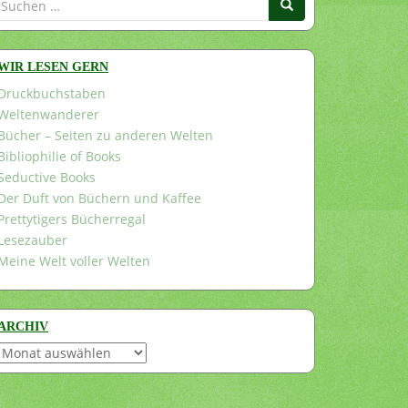
nach:
WIR LESEN GERN
Druckbuchstaben
Weltenwanderer
Bücher – Seiten zu anderen Welten
Bibliophilie of Books
Seductive Books
Der Duft von Büchern und Kaffee
Prettytigers Bücherregal
Lesezauber
Meine Welt voller Welten
ARCHIV
Archiv