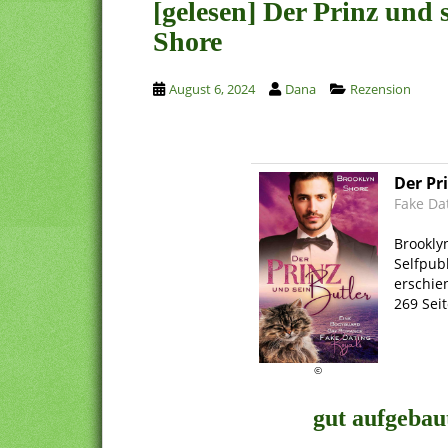
[gelesen] Der Prinz und 
Shore
August 6, 2024
Dana
Rezension
Der Pr
Fake Da
.
Brookly
Selfpub
erschie
269 Sei
.
.
©
gut aufgebau