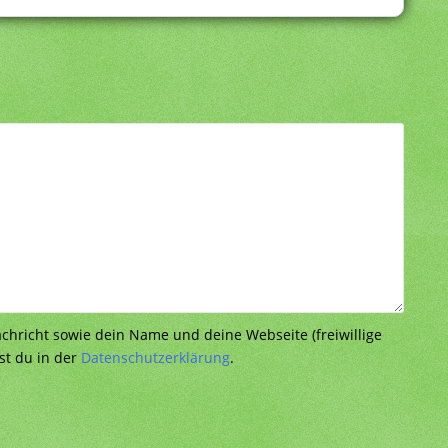
richt sowie dein Name und deine Webseite (freiwillige
st du in der
Datenschutzerklärung
.