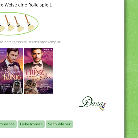
e Weise eine Rolle spielt.
das bereitgestellte Rezensionsexemplar.
Romance
Liebesroman
Selfpublisher