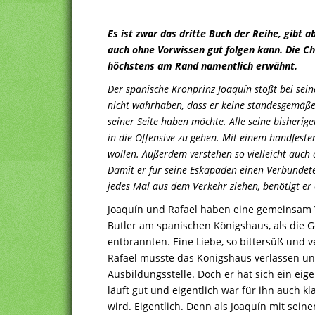
Es ist zwar das dritte Buch der Reihe, gibt
auch ohne Vorwissen gut folgen kann. Die 
höchstens am Rand namentlich erwähnt.
Der spanische Kronprinz Joaquín stößt bei sei
nicht wahrhaben, dass er keine standesgemäße 
seiner Seite haben möchte. Alle seine bisherige
in die Offensive zu gehen. Mit einem handfeste
wollen. Außerdem verstehen so vielleicht auch 
Damit er für seine Eskapaden einen Verbündete
jedes Mal aus dem Verkehr ziehen, benötigt er 
Joaquín und Rafael haben eine gemeinsam 
Butler am spanischen Königshaus, als die 
entbrannten. Eine Liebe, so bittersüß und v
Rafael musste das Königshaus verlassen un
Ausbildungsstelle. Doch er hat sich ein ei
läuft gut und eigentlich war für ihn auch k
wird. Eigentlich. Denn als Joaquín mit sei