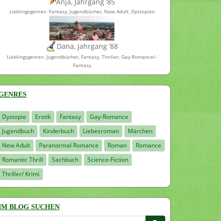
Anja, Jahrgang ’85
Lieblingsgenres: Fantasy, Jugendbücher, New Adult, Dystopien
Dana, Jahrgang ’88
Lieblingsgenres: Jugendbücher, Fantasy, Thriller, Gay-Romance/-
Fantasy
GENRES
Dystopie
Erotik
Fantasy
Gay-Romance
Jugendbuch
Kinderbuch
Liebesroman
Märchen
New Adult
Paranormal Romance
Roman
Romance
Romantic Thrill
Sachbuch
Science-Fiction
Thriller/ Krimi
IM BLOG SUCHEN
Suchen