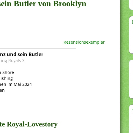
sein Butler von Brooklyn
Rezensionsexemplar
inz und sein Butler
ting Royals 3
n Shore
lishing
nen im Mai 2024
ten
te Royal-Lovestory