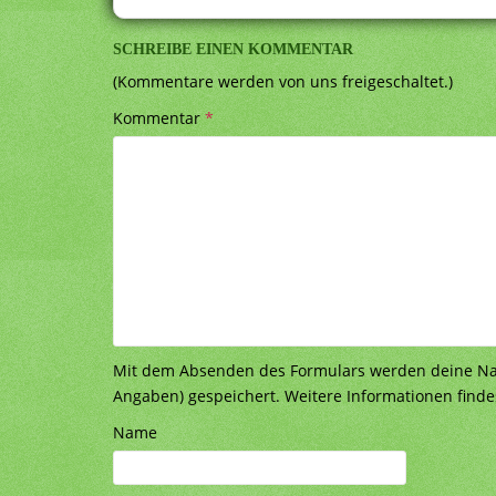
SCHREIBE EINEN KOMMENTAR
(Kommentare werden von uns freigeschaltet.)
Kommentar
*
Mit dem Absenden des Formulars werden deine Nach
Angaben) gespeichert. Weitere Informationen finde
Name