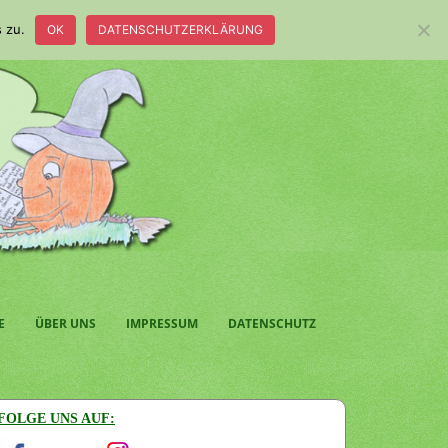
 zu.
OK
DATENSCHUTZERKLÄRUNG
E
ÜBER UNS
IMPRESSUM
DATENSCHUTZ
FOLGE UNS AUF: