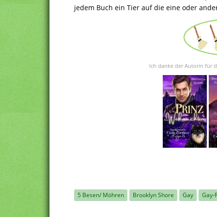
jedem Buch ein Tier auf die eine oder ander
Ich danke der Autorin für 
5 Besen/ Möhren
Brooklyn Shore
Gay
Gay-