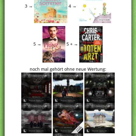
3 →
4 →
5 →
5 + →
noch mal gehört ohne neue Wertung: