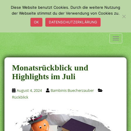
S
Diese Website benutzt Cookies. Durch die weitere Nutzung
k
der Webseite stimmst du der Verwendung von Cookies zu.
i
OK
DATENSCHUTZERKLÄRUNG
p
t
o
TOGGLE
m
a
i
n
Monatsrückblick und
c
Highlights im Juli
o
n
August 4, 2024
Bambinis Buecherzauber
t
Rückblick
e
n
t