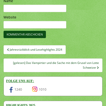
Name
Website
Beitragsnavigation
Jahresrückblick und Lesehighlights 2024
[gelesen] Das Vampirtier und die Sache mit dem Grusel von Lotte
Schweizer
FOLGE UNS AUF:
1240
1010
HIGHLIGHTS 2025