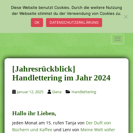
S
Diese Website benutzt Cookies. Durch die weitere Nutzung
k
der Webseite stimmst du der Verwendung von Cookies zu.
i
OK
DATENSCHUTZERKLÄRUNG
p
t
o
TOGGLE
m
a
i
n
[Jahresrückblick]
c
Handlettering im Jahr 2024
o
n
Januar 12, 2025
Dana
Handlettering
t
e
n
t
Hallo ihr Lieben,
jeden Monat am 15. rufen Tanja von
Der Duft von
Büchern und Kaffee
und Leni von
Meine Welt voller