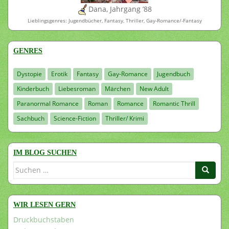
Dana, Jahrgang ’88
Lieblingsgenres: Jugendbücher, Fantasy, Thriller, Gay-Romance/-Fantasy
GENRES
Dystopie
Erotik
Fantasy
Gay-Romance
Jugendbuch
Kinderbuch
Liebesroman
Märchen
New Adult
Paranormal Romance
Roman
Romance
Romantic Thrill
Sachbuch
Science-Fiction
Thriller/ Krimi
IM BLOG SUCHEN
Suchen
nach:
WIR LESEN GERN
Druckbuchstaben