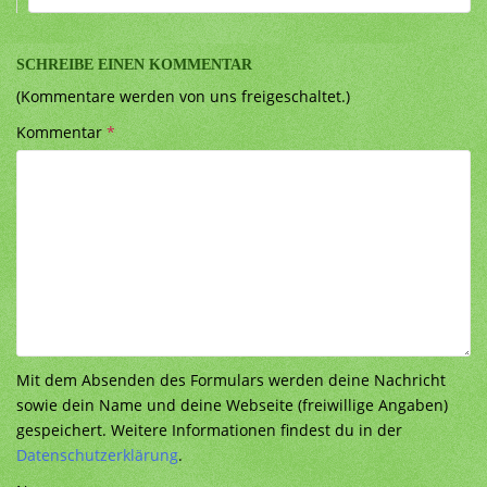
SCHREIBE EINEN KOMMENTAR
(Kommentare werden von uns freigeschaltet.)
Kommentar
*
Mit dem Absenden des Formulars werden deine Nachricht
sowie dein Name und deine Webseite (freiwillige Angaben)
gespeichert. Weitere Informationen findest du in der
Datenschutzerklärung
.