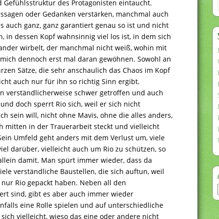
 Gefühlsstruktur des Protagonisten eintaucht.
ssagen oder Gedanken verstärken, manchmal auch
 auch ganz, ganz garantiert genau so ist und nicht
 in dessen Kopf wahnsinnig viel los ist, in dem sich
nander wirbelt, der manchmal nicht weiß, wohin mit
 mich dennoch erst mal daran gewöhnen. Sowohl an
urzen Sätze, die sehr anschaulich das Chaos im Kopf
ht auch nur für ihn so richtig Sinn ergibt.
ihn verständlicherweise schwer getroffen und auch
und doch sperrt Rio sich, weil er sich nicht
ich sein will, nicht ohne Mavis, ohne die alles anders,
 mitten in der Trauerarbeit steckt und vielleicht
 Sein Umfeld geht anders mit dem Verlust um, viele
el darüber, vielleicht auch um Rio zu schützen, so
 allein damit. Man spürt immer wieder, dass da
iele verständliche Baustellen, die sich auftun, weil
t nur Rio gepackt haben. Neben all den
iert sind, gibt es aber auch immer wieder
falls eine Rolle spielen und auf unterschiedliche
ich vielleicht, wieso das eine oder andere nicht