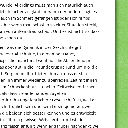
 wurde. Allerdings muss man sich natürlich auch
iel einfacher zu glauben, wenn der andere sagt, es
auch im Schmerz gefangen ist oder sich hilflos
 aber wenn man selbst in so einer Situation steckt,
an von außen draufschaut. Und es ist nicht so, dass
ind schon da.
ten, was die Dynamik in der Geschichte gut
 wieder Abschnitte, in denen per Handy
Emojis, die manchmal wohl nur die Absendenden
as aber gut in die Freundegruppe rund um Rio, die
ich Sorgen um ihn, bieten ihm an, dass er sich
en ihn immer wieder zu überreden, Zeit mit ihnen
nem Schneckenhaus zu holen. Zeitweise entfernen
, als dass sie aufeinander zugehen.
er für ihn ungefährlichere Gesellschaft ist, weil er
icht fröhlich sein und sein Leben genießen, weil
n die beiden sich besser kennen und es entwickelt
uttut, ihn in gewisser Weise erdet und wieder
 ganz falsch anfühlt, wenn er darüber nachdenkt, weil