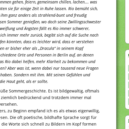
immen gehen, feiern, gemeinsam chillen, lachen…. was
en sie für einige Zeit in Ruhe lassen. Rio bemüht sich,
 ihm ganz anders als strahlend-bunt und freudig
diesen Sommer genießen, wo doch seine Zwillingsschwester
zweiflung und Ängsten fällt es Rio immer schwerer,
sich immer mehr zurück, begibt sich auf die Suche nach
en könnten, dass es leichter wird, dass er verstehen
den er bisher eher als „Dracula“ in seinem Kopf
chiedene Orte und Personen in Berlin auf, an denen
 das Rio dabei helfen, mehr Klarheit zu bekommen und
ten? Aber was ist, wenn dabei nur tausend neue Fragen
 haben. Sondern mit ihm. Mit seinen Gefühlen und
e Haut geht, als er sollte.
süße Sommergeschichte. Es ist bildgewaltig, oftmals
se ziemlich bedrückend und trotzdem immer mal
versehen.
rs, zu Beginn empfand ich es als etwas eigenwillig,
sen. Die oft poetische, bildhafte Sprache sorgt für
die Worte sich schnell zu Bildern im Kopf formen