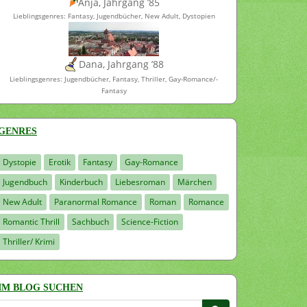
Anja, Jahrgang ’85
Lieblingsgenres: Fantasy, Jugendbücher, New Adult, Dystopien
Dana, Jahrgang ’88
Lieblingsgenres: Jugendbücher, Fantasy, Thriller, Gay-Romance/-
Fantasy
GENRES
Dystopie
Erotik
Fantasy
Gay-Romance
Jugendbuch
Kinderbuch
Liebesroman
Märchen
New Adult
Paranormal Romance
Roman
Romance
Romantic Thrill
Sachbuch
Science-Fiction
Thriller/ Krimi
IM BLOG SUCHEN
Suchen