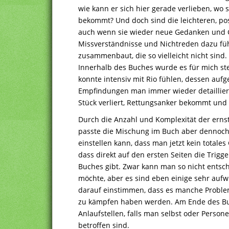
wie kann er sich hier gerade verlieben, wo 
bekommt? Und doch sind die leichteren, pos
auch wenn sie wieder neue Gedanken und 
Missverständnisse und Nichtreden dazu füh
zusammenbaut, die so vielleicht nicht sind.
Innerhalb des Buches wurde es für mich st
konnte intensiv mit Rio fühlen, dessen au
Empfindungen man immer wieder detailliert
Stück verliert, Rettungsanker bekommt un
Durch die Anzahl und Komplexität der ernst
passte die Mischung im Buch aber dennoch,
einstellen kann, dass man jetzt kein totale
dass direkt auf den ersten Seiten die Trig
Buches gibt. Zwar kann man so nicht entsch
möchte, aber es sind eben einige sehr au
darauf einstimmen, dass es manche Proble
zu kämpfen haben werden. Am Ende des Bu
Anlaufstellen, falls man selbst oder Perso
betroffen sind.