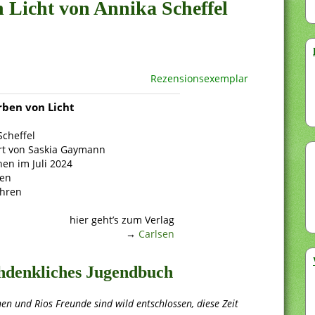
n Licht von Annika Scheffel
Rezensionsexemplar
rben von Licht
Scheffel
ert von Saskia Gaymann
nen im Juli 2024
ten
ahren
hier geht’s zum Verlag
→
Carlsen
hdenkliches Jugendbuch
n und Rios Freunde sind wild entschlossen, diese Zeit