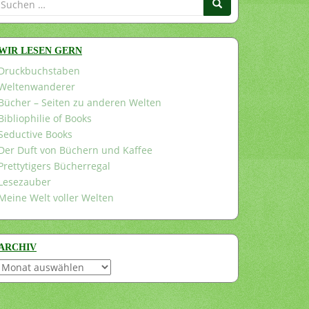
nach:
WIR LESEN GERN
Druckbuchstaben
Weltenwanderer
Bücher – Seiten zu anderen Welten
Bibliophilie of Books
Seductive Books
Der Duft von Büchern und Kaffee
Prettytigers Bücherregal
Lesezauber
Meine Welt voller Welten
ARCHIV
Archiv