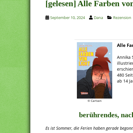
[gelesen] Alle Farben vo
September 10, 2024
Dana
Rezension
Alle Fa
.
Annika 
illustri
erschie
480 Sei
ab 14 J
.
© Carlsen
berührendes, nac
Es ist Sommer, die Ferien haben gerade begonne