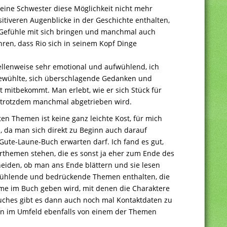
seine Schwester diese Möglichkeit nicht mehr
itiveren Augenblicke in der Geschichte enthalten,
Gefühle mit sich bringen und manchmal auch
ren, dass Rio sich in seinem Kopf Dinge
ellenweise sehr emotional und aufwühlend, ich
fgewühlte, sich überschlagende Gedanken und
 mitbekommt. Man erlebt, wie er sich Stück für
d trotzdem manchmal abgetrieben wird.
en Themen ist keine ganz leichte Kost, für mich
 da man sich direkt zu Beginn auch darauf
s Gute-Laune-Buch erwarten darf. Ich fand es gut,
gerthemen stehen, die es sonst ja eher zum Ende des
eiden, ob man ans Ende blättern und sie lesen
fwühlende und bedrückende Themen enthalten, die
me im Buch geben wird, mit denen die Charaktere
ches gibt es dann auch noch mal Kontaktdaten zu
nen im Umfeld ebenfalls von einem der Themen