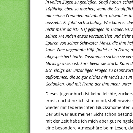
in vollen Zügen zu genießen. Spaß haben, schw
16jährige eben so machen, wenn die Schulpflicht
mit seinen Freunden mitzuhalten, obwohl es in
aussieht. Er fühlt sich schuldig. Wie kann er 
nicht mehr da ist? Tief gefangen in Trauer, Ver
seinen Freunden etwas vorzuspielen und zieht 
Spuren von seiner Schwester Mavis, die ihm helf
kann. Eine ungeahnte Hilfe findet er in Franz, 
abgespeichert hatte. Zusammen suchen sie vers
Mavis gewesen ist, kurz bevor sie starb. Kann
sich einige der unzähligen Fragen zu beantwor
aufkommen, die so gar nichts mit Mavis zu tun
Gedanken. Und mit Franz, der ihm mehr unter di
Dieses Jugendbuch ist keine leichte, zucker
ernst, nachdenklich stimmend, stellenwei
wieder mit federleichten Glücksmomenten 
Der Stil war aus meiner Sicht schon besonde
mit der Zeit habe ich mich aber gut reingele
eine besondere Atmosphäre beim Lesen, da 