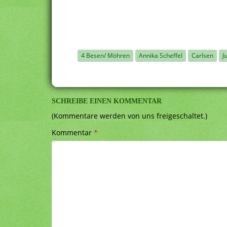
4 Besen/ Möhren
Annika Scheffel
Carlsen
J
SCHREIBE EINEN KOMMENTAR
(Kommentare werden von uns freigeschaltet.)
Kommentar
*