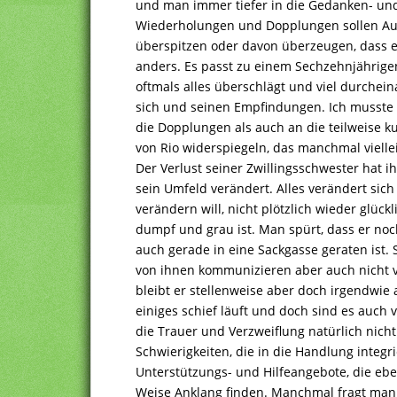
und man immer tiefer in die Gedanken- und
Wiederholungen und Dopplungen sollen Au
überspitzen oder davon überzeugen, dass es
anders. Es passt zu einem Sechzehnjährigen,
oftmals alles überschlägt und viel durchei
sich und seinen Empfindungen. Ich musste
die Dopplungen als auch an die teilweise k
von Rio widerspiegeln, das manchmal vielleic
Der Verlust seiner Zwillingsschwester hat 
sein Umfeld verändert. Alles verändert sich 
verändern will, nicht plötzlich wieder glückl
dumpf und grau ist. Man spürt, dass er noch
auch gerade in eine Sackgasse geraten ist.
von ihnen kommunizieren aber auch nicht vi
bleibt er stellenweise aber doch irgendwie
einiges schief läuft und doch sind es auch v
die Trauer und Verzweiflung natürlich nich
Schwierigkeiten, die in die Handlung integr
Unterstützungs- und Hilfeangebote, die eben
Weise Anklang finden. Manchmal fragt man s