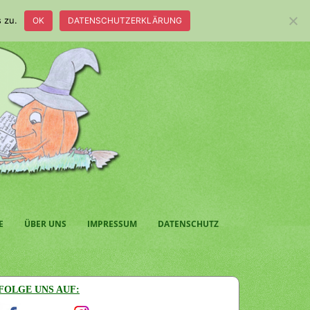
 zu.
OK
DATENSCHUTZERKLÄRUNG
E
ÜBER UNS
IMPRESSUM
DATENSCHUTZ
FOLGE UNS AUF: