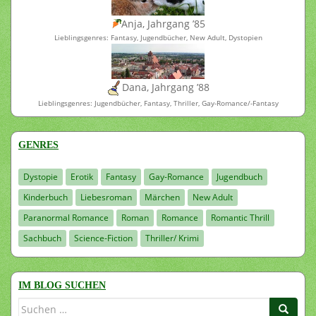
Anja, Jahrgang ’85
Lieblingsgenres: Fantasy, Jugendbücher, New Adult, Dystopien
Dana, Jahrgang ’88
Lieblingsgenres: Jugendbücher, Fantasy, Thriller, Gay-Romance/-Fantasy
GENRES
Dystopie
Erotik
Fantasy
Gay-Romance
Jugendbuch
Kinderbuch
Liebesroman
Märchen
New Adult
Paranormal Romance
Roman
Romance
Romantic Thrill
Sachbuch
Science-Fiction
Thriller/ Krimi
IM BLOG SUCHEN
Suchen