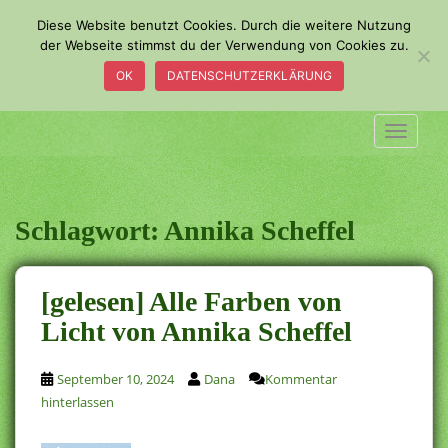
S
Diese Website benutzt Cookies. Durch die weitere Nutzung
k
der Webseite stimmst du der Verwendung von Cookies zu.
i
OK
DATENSCHUTZERKLÄRUNG
p
t
o
TOGGLE
m
a
i
n
Schlagwort:
Annika Scheffel
c
o
n
[gelesen] Alle Farben von
t
Licht von Annika Scheffel
e
n
t
September 10, 2024
Dana
Kommentar
hinterlassen