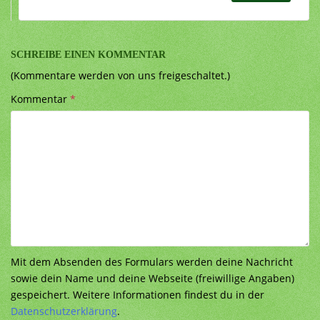
SCHREIBE EINEN KOMMENTAR
(Kommentare werden von uns freigeschaltet.)
Kommentar
*
Mit dem Absenden des Formulars werden deine Nachricht
sowie dein Name und deine Webseite (freiwillige Angaben)
gespeichert. Weitere Informationen findest du in der
Datenschutzerklärung
.