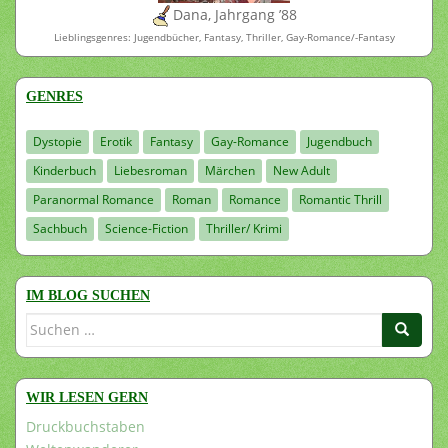
Dana, Jahrgang ’88
Lieblingsgenres: Jugendbücher, Fantasy, Thriller, Gay-Romance/-Fantasy
GENRES
Dystopie
Erotik
Fantasy
Gay-Romance
Jugendbuch
Kinderbuch
Liebesroman
Märchen
New Adult
Paranormal Romance
Roman
Romance
Romantic Thrill
Sachbuch
Science-Fiction
Thriller/ Krimi
IM BLOG SUCHEN
Suchen
nach:
WIR LESEN GERN
Druckbuchstaben