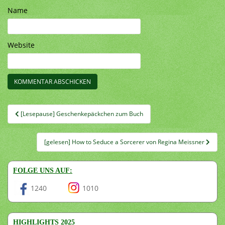
Name
Website
Beitragsnavigation
[Lesepause] Geschenkepäckchen zum Buch
[gelesen] How to Seduce a Sorcerer von Regina Meissner
FOLGE UNS AUF:
1240
1010
HIGHLIGHTS 2025