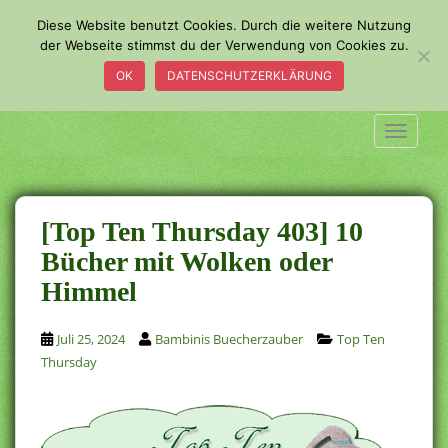
S
Diese Website benutzt Cookies. Durch die weitere Nutzung
k
der Webseite stimmst du der Verwendung von Cookies zu.
i
OK
DATENSCHUTZERKLÄRUNG
p
t
o
TOGGLE
m
a
i
n
[Top Ten Thursday 403] 10
c
Bücher mit Wolken oder
o
Himmel
n
t
e
Juli 25, 2024
Bambinis Buecherzauber
Top Ten
n
Thursday
t