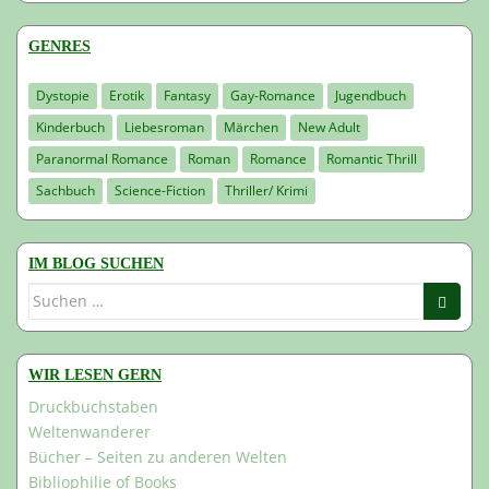
GENRES
Dystopie
Erotik
Fantasy
Gay-Romance
Jugendbuch
Kinderbuch
Liebesroman
Märchen
New Adult
Paranormal Romance
Roman
Romance
Romantic Thrill
Sachbuch
Science-Fiction
Thriller/ Krimi
IM BLOG SUCHEN
Suchen
nach:
WIR LESEN GERN
Druckbuchstaben
Weltenwanderer
Bücher – Seiten zu anderen Welten
Bibliophilie of Books