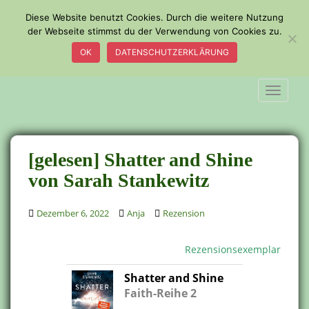
S
Diese Website benutzt Cookies. Durch die weitere Nutzung
k
der Webseite stimmst du der Verwendung von Cookies zu.
i
OK
DATENSCHUTZERKLÄRUNG
p
t
o
TOGGLE
m
a
i
n
[gelesen] Shatter and Shine
c
von Sarah Stankewitz
o
n
Dezember 6, 2022
Anja
Rezension
t
e
n
Rezensionsexemplar
t
Shatter and Shine
Faith-Reihe 2
.