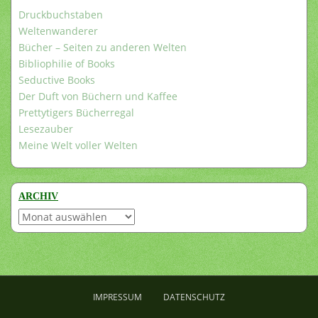
Druckbuchstaben
Weltenwanderer
Bücher – Seiten zu anderen Welten
Bibliophilie of Books
Seductive Books
Der Duft von Büchern und Kaffee
Prettytigers Bücherregal
Lesezauber
Meine Welt voller Welten
ARCHIV
Archiv
IMPRESSUM
DATENSCHUTZ