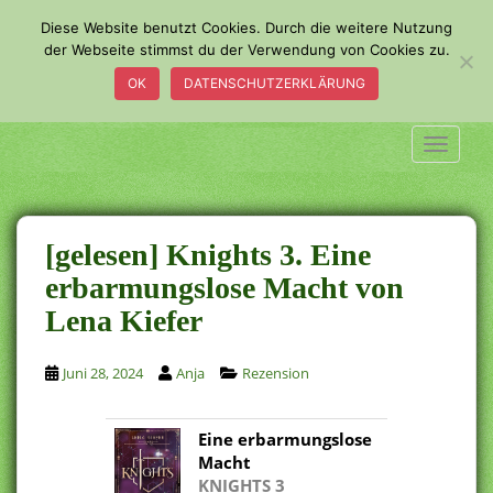
S
Diese Website benutzt Cookies. Durch die weitere Nutzung
k
der Webseite stimmst du der Verwendung von Cookies zu.
i
OK
DATENSCHUTZERKLÄRUNG
p
t
o
TOGGLE
m
a
i
n
[gelesen] Knights 3. Eine
c
erbarmungslose Macht von
o
Lena Kiefer
n
t
e
Juni 28, 2024
Anja
Rezension
n
t
Eine erbarmungslose
Macht
KNIGHTS 3