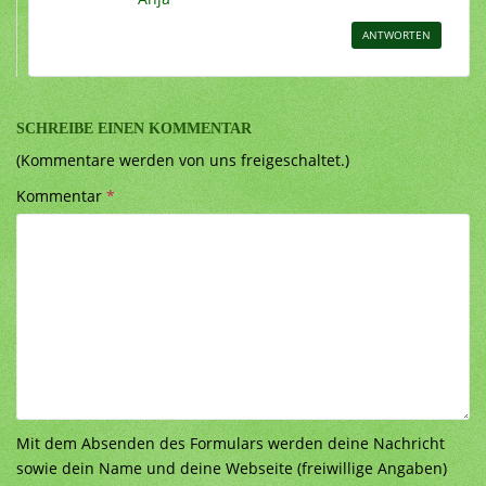
ANTWORTEN
SCHREIBE EINEN KOMMENTAR
(Kommentare werden von uns freigeschaltet.)
Kommentar
*
Mit dem Absenden des Formulars werden deine Nachricht
sowie dein Name und deine Webseite (freiwillige Angaben)