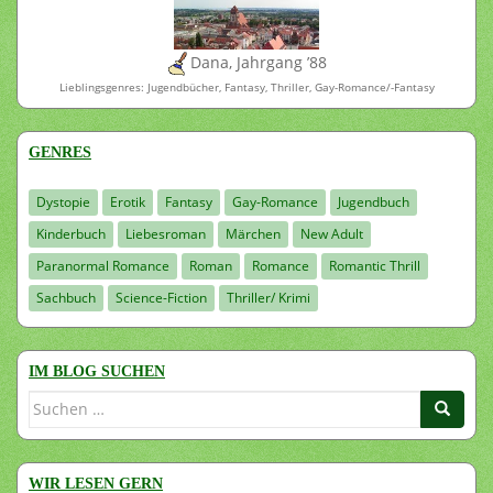
Dana, Jahrgang ’88
Lieblingsgenres: Jugendbücher, Fantasy, Thriller, Gay-Romance/-Fantasy
GENRES
Dystopie
Erotik
Fantasy
Gay-Romance
Jugendbuch
Kinderbuch
Liebesroman
Märchen
New Adult
Paranormal Romance
Roman
Romance
Romantic Thrill
Sachbuch
Science-Fiction
Thriller/ Krimi
IM BLOG SUCHEN
Suchen
nach:
WIR LESEN GERN