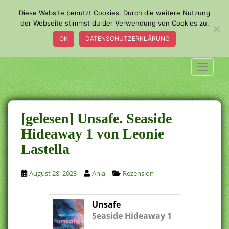
S
Diese Website benutzt Cookies. Durch die weitere Nutzung
k
der Webseite stimmst du der Verwendung von Cookies zu.
i
OK
DATENSCHUTZERKLÄRUNG
p
t
o
TOGGLE
m
a
i
n
[gelesen] Unsafe. Seaside
c
Hideaway 1 von Leonie
o
Lastella
n
t
e
August 28, 2023
Anja
Rezension
n
t
Unsafe
Seaside Hideaway 1
.