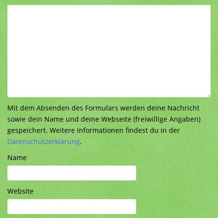
Mit dem Absenden des Formulars werden deine Nachricht
sowie dein Name und deine Webseite (freiwillige Angaben)
gespeichert. Weitere Informationen findest du in der
Datenschutzerklärung
.
Name
Website