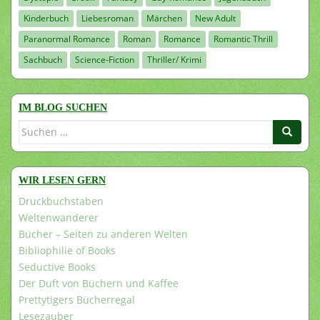
Kinderbuch
Liebesroman
Märchen
New Adult
Paranormal Romance
Roman
Romance
Romantic Thrill
Sachbuch
Science-Fiction
Thriller/ Krimi
IM BLOG SUCHEN
Suchen
nach:
WIR LESEN GERN
Druckbuchstaben
Weltenwanderer
Bücher – Seiten zu anderen Welten
Bibliophilie of Books
Seductive Books
Der Duft von Büchern und Kaffee
Prettytigers Bücherregal
Lesezauber