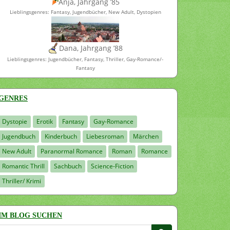
Anja, Jahrgang ’85
Lieblingsgenres: Fantasy, Jugendbücher, New Adult, Dystopien
Dana, Jahrgang ’88
Lieblingsgenres: Jugendbücher, Fantasy, Thriller, Gay-Romance/-
Fantasy
GENRES
Dystopie
Erotik
Fantasy
Gay-Romance
Jugendbuch
Kinderbuch
Liebesroman
Märchen
New Adult
Paranormal Romance
Roman
Romance
Romantic Thrill
Sachbuch
Science-Fiction
Thriller/ Krimi
IM BLOG SUCHEN
Suchen