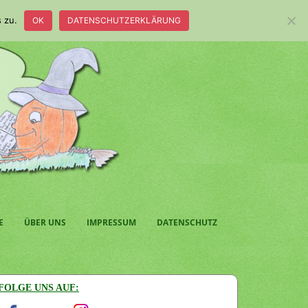
 zu.
OK
DATENSCHUTZERKLÄRUNG
E
ÜBER UNS
IMPRESSUM
DATENSCHUTZ
FOLGE UNS AUF: