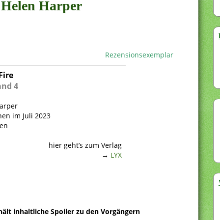
n Helen Harper
Rezensionsexemplar
Fire
and 4
arper
nen im Juli 2023
ten
hier geht’s zum Verlag
→
LYX
ält inhaltliche Spoiler zu den Vorgängern