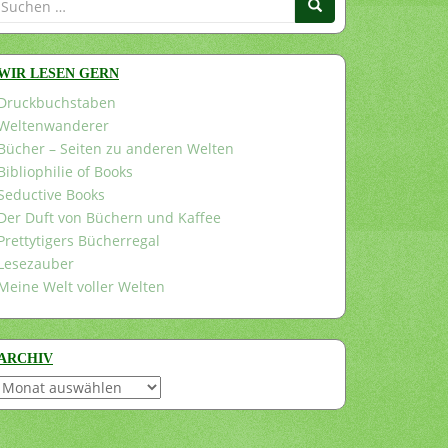
nach:
WIR LESEN GERN
Druckbuchstaben
Weltenwanderer
Bücher – Seiten zu anderen Welten
Bibliophilie of Books
Seductive Books
Der Duft von Büchern und Kaffee
Prettytigers Bücherregal
Lesezauber
Meine Welt voller Welten
ARCHIV
Archiv