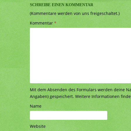
SCHREIBE EINEN KOMMENTAR
(Kommentare werden von uns freigeschaltet.)
Kommentar
*
Mit dem Absenden des Formulars werden deine Nach
Angaben) gespeichert. Weitere Informationen finde
Name
Website