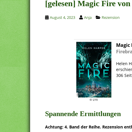
[gelesen] Magic Fire vo
August 4, 2023
Anja
Rezension
Magic 
Firebr
.
Helen H
erschie
306 Sei
.
© LYX
Spannende Ermittlungen
Achtung: 4. Band der Reihe. Rezension enth