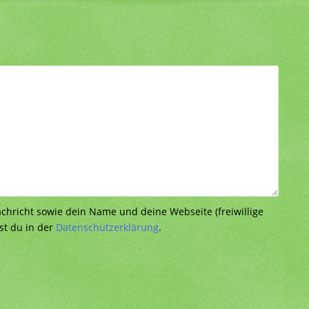
richt sowie dein Name und deine Webseite (freiwillige
st du in der
Datenschutzerklärung
.