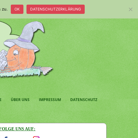
 zu.
OK
DATENSCHUTZERKLÄRUNG
E
ÜBER UNS
IMPRESSUM
DATENSCHUTZ
FOLGE UNS AUF: