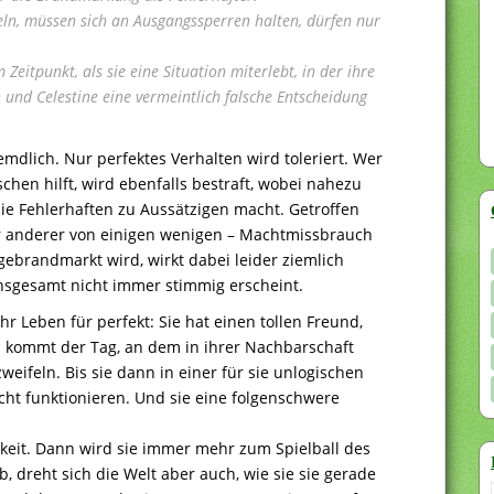
ln, müssen sich an Ausgangssperren halten, dürfen nur
 Zeitpunkt, als sie eine Situation miterlebt, in der ihre
 und Celestine eine vermeintlich falsche Entscheidung
emdlich. Nur perfektes Verhalten wird toleriert. Wer
en hilft, wird ebenfalls bestraft, wobei nahezu
die Fehlerhaften zu Aussätzigen macht. Getroffen
r anderer von einigen wenigen – Machtmissbrauch
gebrandmarkt wird, wirkt dabei leider ziemlich
insgesamt nicht immer stimmig erscheint.
ihr Leben für perfekt: Sie hat einen tollen Freund,
nn kommt der Tag, an dem in ihrer Nachbarschaft
eifeln. Bis sie dann in einer für sie unlogischen
nicht funktionieren. Und sie eine folgenschwere
keit. Dann wird sie immer mehr zum Spielball des
ab, dreht sich die Welt aber auch, wie sie sie gerade