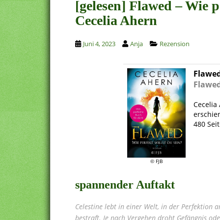
[gelesen] Flawed – Wie p
Cecelia Ahern
Juni 4, 2023
Anja
Rezension
Flawed
Flawed
.
Cecelia
erschie
480 Sei
.
© FJB
spannender Auftakt
Celestine lebt in einer Welt, in der Perfektion 
bestraft. Je nach Vergehen droht Gefängnis od