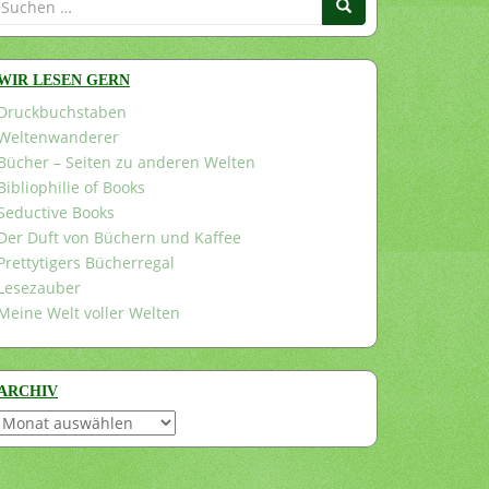
nach:
WIR LESEN GERN
Druckbuchstaben
Weltenwanderer
Bücher – Seiten zu anderen Welten
Bibliophilie of Books
Seductive Books
Der Duft von Büchern und Kaffee
Prettytigers Bücherregal
Lesezauber
Meine Welt voller Welten
ARCHIV
Archiv