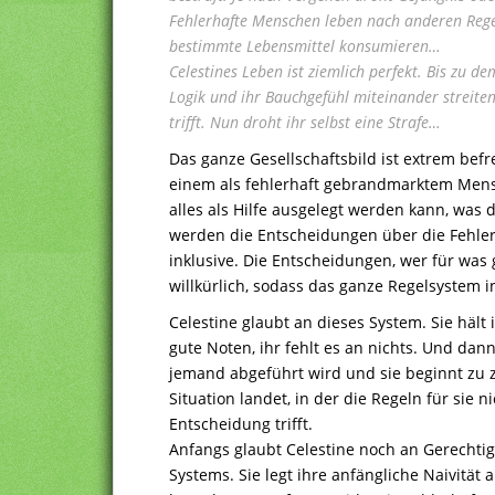
Fehlerhafte Menschen leben nach anderen Rege
bestimmte Lebensmittel konsumieren…
Celestines Leben ist ziemlich perfekt. Bis zu dem
Logik und ihr Bauchgefühl miteinander streiten
trifft. Nun droht ihr selbst eine Strafe…
Das ganze Gesellschaftsbild ist extrem befr
einem als fehlerhaft gebrandmarktem Mensch
alles als Hilfe ausgelegt werden kann, was 
werden die Entscheidungen über die Fehle
inklusive. Die Entscheidungen, wer für was 
willkürlich, sodass das ganze Regelsystem 
Celestine glaubt an dieses System. Sie hält 
gute Noten, ihr fehlt es an nichts. Und da
jemand abgeführt wird und sie beginnt zu zw
Situation landet, in der die Regeln für sie 
Entscheidung trifft.
Anfangs glaubt Celestine noch an Gerechtig
Systems. Sie legt ihre anfängliche Naivität 