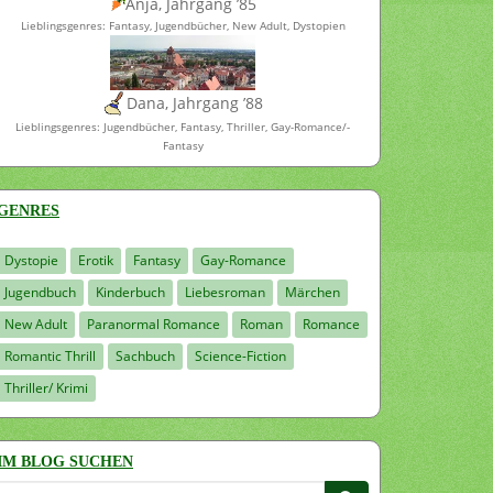
Anja, Jahrgang ’85
Lieblingsgenres: Fantasy, Jugendbücher, New Adult, Dystopien
Dana, Jahrgang ’88
Lieblingsgenres: Jugendbücher, Fantasy, Thriller, Gay-Romance/-
Fantasy
GENRES
Dystopie
Erotik
Fantasy
Gay-Romance
Jugendbuch
Kinderbuch
Liebesroman
Märchen
New Adult
Paranormal Romance
Roman
Romance
Romantic Thrill
Sachbuch
Science-Fiction
Thriller/ Krimi
IM BLOG SUCHEN
Suchen