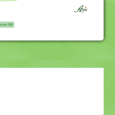
scher FJB