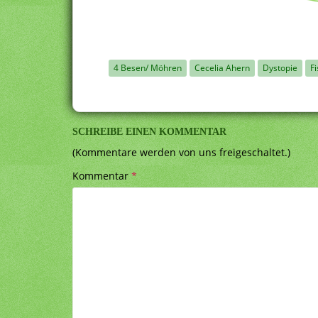
4 Besen/ Möhren
Cecelia Ahern
Dystopie
Fi
SCHREIBE EINEN KOMMENTAR
(Kommentare werden von uns freigeschaltet.)
Kommentar
*