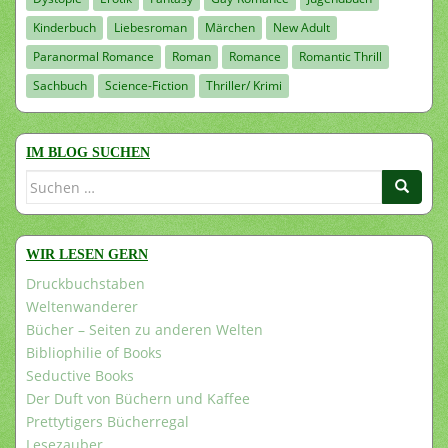
Kinderbuch
Liebesroman
Märchen
New Adult
Paranormal Romance
Roman
Romance
Romantic Thrill
Sachbuch
Science-Fiction
Thriller/ Krimi
IM BLOG SUCHEN
Suchen
nach:
WIR LESEN GERN
Druckbuchstaben
Weltenwanderer
Bücher – Seiten zu anderen Welten
Bibliophilie of Books
Seductive Books
Der Duft von Büchern und Kaffee
Prettytigers Bücherregal
Lesezauber