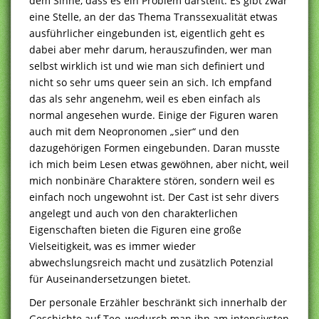
dem Sinne, dass es ein Problem darstellt. Es gibt zwar
eine Stelle, an der das Thema Transsexualität etwas
ausführlicher eingebunden ist, eigentlich geht es
dabei aber mehr darum, herauszufinden, wer man
selbst wirklich ist und wie man sich definiert und
nicht so sehr ums queer sein an sich. Ich empfand
das als sehr angenehm, weil es eben einfach als
normal angesehen wurde. Einige der Figuren waren
auch mit dem Neopronomen „sier“ und den
dazugehörigen Formen eingebunden. Daran musste
ich mich beim Lesen etwas gewöhnen, aber nicht, weil
mich nonbinäre Charaktere stören, sondern weil es
einfach noch ungewohnt ist. Der Cast ist sehr divers
angelegt und auch von den charakterlichen
Eigenschaften bieten die Figuren eine große
Vielseitigkeit, was es immer wieder
abwechslungsreich macht und zusätzlich Potenzial
für Auseinandersetzungen bietet.
Der personale Erzähler beschränkt sich innerhalb der
Geschichte auf Teo, wodurch man ihn am intensivsten