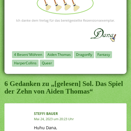
Ich danke dem Verlag für das bereitgestellte Rezensionsexemplar.
4 Besen/ Möhren
Aiden Thomas
Dragonfly
Fantasy
HarperCollins
Queer
6 Gedanken zu „[gelesen] Sol. Das Spiel
der Zehn von Aiden Thomas“
STEFFI BAUER
Mai 24, 2023 um 20:23 Uhr
Huhu Dana,