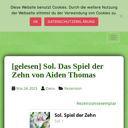
S
Diese Website benutzt Cookies. Durch die weitere Nutzung
k
der Webseite stimmst du der Verwendung von Cookies zu.
i
OK
DATENSCHUTZERKLÄRUNG
p
t
o
TOGGLE
m
a
i
n
[gelesen] Sol. Das Spiel der
c
Zehn von Aiden Thomas
o
n
Mai 24, 2023
Dana
Rezension
t
e
n
Rezensionsexemplar
t
Sol. Spiel der Zehn
Sol 1
.