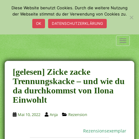
S
Diese Website benutzt Cookies. Durch die weitere Nutzung
k
der Webseite stimmst du der Verwendung von Cookies zu.
i
OK
DATENSCHUTZERKLÄRUNG
p
t
o
TOGGLE
m
a
i
n
[gelesen] Zicke zacke
c
Trennungskacke – und wie du
o
da durchkommst von Ilona
n
t
Einwohlt
e
n
Mai 10, 2022
Anja
Rezension
t
Rezensionsexemplar