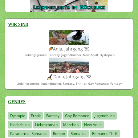
WIR SIND
Anja, Jahrgang ’85
Lieblingsgenres: Fantasy, Jugendbücher, New Adult, Dystopien
Dana, Jahrgang ’88
Lieblingsgenres: Jugendbücher, Fantasy, Thriller, Gay-Romance/-Fantasy
GENRES
Dystopie
Erotik
Fantasy
Gay-Romance
Jugendbuch
Kinderbuch
Liebesroman
Märchen
New Adult
Paranormal Romance
Roman
Romance
Romantic Thrill