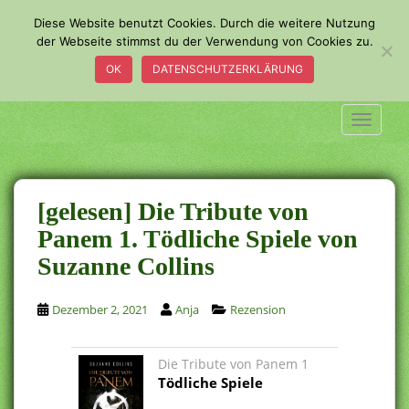
S
Diese Website benutzt Cookies. Durch die weitere Nutzung
k
der Webseite stimmst du der Verwendung von Cookies zu.
i
OK
DATENSCHUTZERKLÄRUNG
p
t
o
TOGGLE
m
a
i
n
[gelesen] Die Tribute von
c
Panem 1. Tödliche Spiele von
o
Suzanne Collins
n
t
e
Dezember 2, 2021
Anja
Rezension
n
t
Die Tribute von Panem 1
Tödliche Spiele
.