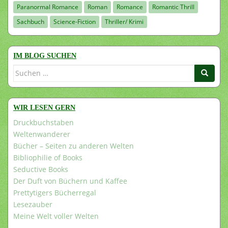
Paranormal Romance
Roman
Romance
Romantic Thrill
Sachbuch
Science-Fiction
Thriller/ Krimi
IM BLOG SUCHEN
Suchen
nach:
WIR LESEN GERN
Druckbuchstaben
Weltenwanderer
Bücher – Seiten zu anderen Welten
Bibliophilie of Books
Seductive Books
Der Duft von Büchern und Kaffee
Prettytigers Bücherregal
Lesezauber
Meine Welt voller Welten