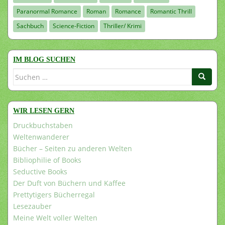
Paranormal Romance
Roman
Romance
Romantic Thrill
Sachbuch
Science-Fiction
Thriller/ Krimi
IM BLOG SUCHEN
Suchen
nach:
WIR LESEN GERN
Druckbuchstaben
Weltenwanderer
Bücher – Seiten zu anderen Welten
Bibliophilie of Books
Seductive Books
Der Duft von Büchern und Kaffee
Prettytigers Bücherregal
Lesezauber
Meine Welt voller Welten