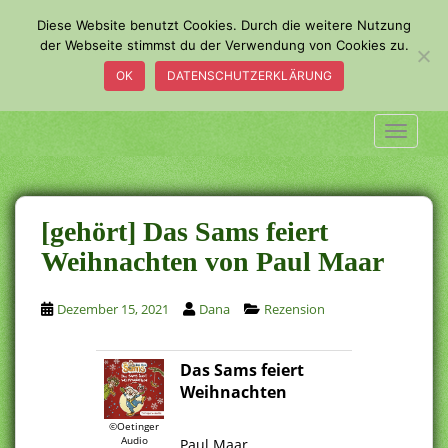
S
Diese Website benutzt Cookies. Durch die weitere Nutzung
k
der Webseite stimmst du der Verwendung von Cookies zu.
i
OK
DATENSCHUTZERKLÄRUNG
p
t
o
TOGGLE
m
a
i
n
[gehört] Das Sams feiert
c
Weihnachten von Paul Maar
o
n
Dezember 15, 2021
Dana
Rezension
t
e
n
Das Sams feiert
t
Weihnachten
.
©Oetinger
Audio
Paul Maar