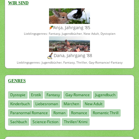
WIR SIND
Anja, Jahrgang ’85
Lieblingsgenres: Fantasy, Jugendbücher, New Adult, Dystopien
Dana, Jahrgang ’88
Lieblingsgenres: Jugendbücher, Fantasy, Thriller, Gay-Romance/-Fantasy
GENRES
Dystopie
Erotik
Fantasy
Gay-Romance
Jugendbuch
Kinderbuch
Liebesroman
Märchen
New Adult
Paranormal Romance
Roman
Romance
Romantic Thrill
Sachbuch
Science-Fiction
Thriller/ Krimi