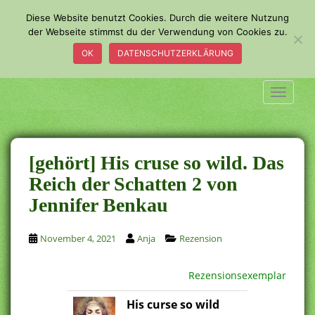
S
Diese Website benutzt Cookies. Durch die weitere Nutzung
k
der Webseite stimmst du der Verwendung von Cookies zu.
i
OK
DATENSCHUTZERKLÄRUNG
p
t
o
TOGGLE
m
a
i
n
[gehört] His cruse so wild. Das
c
Reich der Schatten 2 von
o
Jennifer Benkau
n
t
e
November 4, 2021
Anja
Rezension
n
t
Rezensionsexemplar
His curse so wild