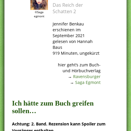
Das Reich der
Schatten 2
©Saga
egmont
.
Jennifer Benkau
erschienen im
September 2021
gelesen von Hannah
Baus
919 Minuten, ungekürzt
.
hier geht’s zum Buch-
und Hörbuchverlag
→
Ravensburger
→
Saga Egmont
.
Ich hätte zum Buch greifen
sollen…
Achtung: 2. Band. Rezension kann Spoiler zum
Vorgänger enthalten.