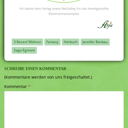
Ich danke dem Verlag sowie NetGalley für das bereitgestellte
Rezensionsexemplar.
3 Besen/ Möhren
Fantasy
Hörbuch
Jennifer Benkau
Saga Egmont
SCHREIBE EINEN KOMMENTAR
(Kommentare werden von uns freigeschaltet.)
Kommentar
*