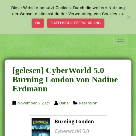
S
Diese Website benutzt Cookies. Durch die weitere Nutzung
k
der Webseite stimmst du der Verwendung von Cookies zu.
i
OK
DATENSCHUTZERKLÄRUNG
p
t
o
TOGGLE
m
a
i
n
[gelesen] CyberWorld 5.0
c
Burning London von Nadine
o
Erdmann
n
t
e
November 5, 2021
Dana
Rezension
n
t
Burning London
Cyberworld 5.0