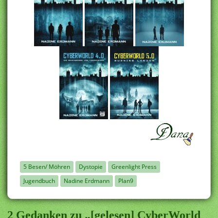
5 Besen/ Möhren
Dystopie
Greenlight Press
Jugendbuch
Nadine Erdmann
Plan9
2 Gedanken zu „[gelesen] CyberWorld