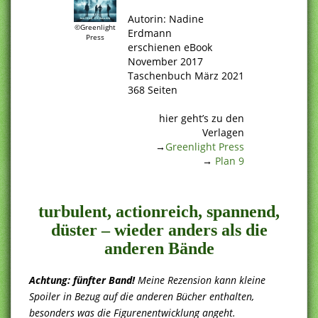
.
Autorin: Nadine
©Greenlight
Erdmann
Press
erschienen eBook
November 2017
Taschenbuch März 2021
368 Seiten
.
hier geht’s zu den
Verlagen
→
Greenlight Press
→
Plan 9
.
turbulent, actionreich, spannend,
düster – wieder anders als die
anderen Bände
Achtung: fünfter Band!
Meine Rezension kann kleine
Spoiler in Bezug auf die anderen Bücher enthalten,
besonders was die Figurenentwicklung angeht.