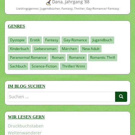
Dana, Jahrgang ’88
Lieblingsgenres: Jugendbücher, Fantasy, Thriller, Gay-Romance/-Fantasy
GENRES
Dystopie
Erotik
Fantasy
Gay-Romance
Jugendbuch
Kinderbuch
Liebesroman
Märchen
New Adult
Paranormal Romance
Roman
Romance
Romantic Thrill
Sachbuch
Science-Fiction
Thriller/ Krimi
IM BLOG SUCHEN
Suchen
nach:
WIR LESEN GERN
Druckbuchstaben
Weltenwanderer