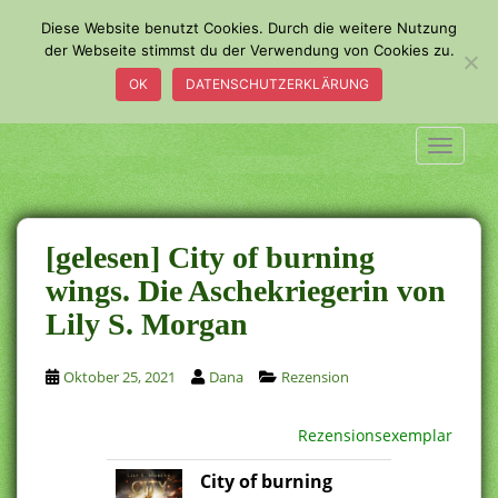
S
Diese Website benutzt Cookies. Durch die weitere Nutzung
k
der Webseite stimmst du der Verwendung von Cookies zu.
i
OK
DATENSCHUTZERKLÄRUNG
p
t
o
TOGGLE
m
a
i
n
[gelesen] City of burning
c
wings. Die Aschekriegerin von
o
Lily S. Morgan
n
t
e
Oktober 25, 2021
Dana
Rezension
n
t
Rezensionsexemplar
City of burning