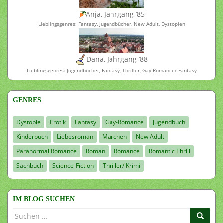
Anja, Jahrgang ’85
Lieblingsgenres: Fantasy, Jugendbücher, New Adult, Dystopien
Dana, Jahrgang ’88
Lieblingsgenres: Jugendbücher, Fantasy, Thriller, Gay-Romance/-Fantasy
GENRES
Dystopie
Erotik
Fantasy
Gay-Romance
Jugendbuch
Kinderbuch
Liebesroman
Märchen
New Adult
Paranormal Romance
Roman
Romance
Romantic Thrill
Sachbuch
Science-Fiction
Thriller/ Krimi
IM BLOG SUCHEN
Suchen