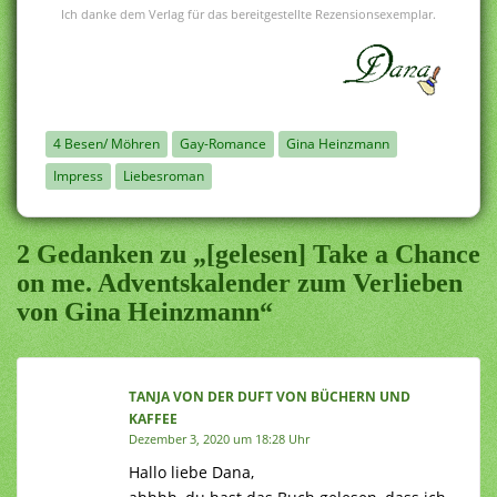
Ich danke dem Verlag für das bereitgestellte Rezensionsexemplar.
4 Besen/ Möhren
Gay-Romance
Gina Heinzmann
Impress
Liebesroman
2 Gedanken zu „[gelesen] Take a Chance
on me. Adventskalender zum Verlieben
von Gina Heinzmann“
TANJA VON DER DUFT VON BÜCHERN UND
KAFFEE
Dezember 3, 2020 um 18:28 Uhr
Hallo liebe Dana,