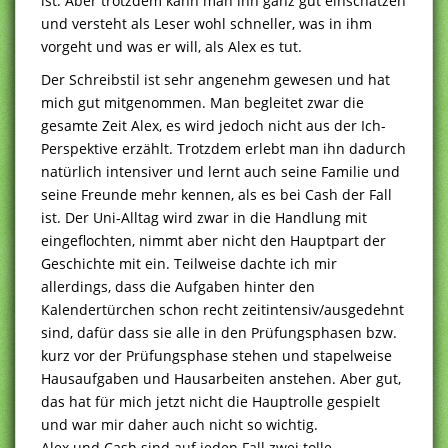
ist. Aber trotzdem kann man ihn ganz gut einschätzen
und versteht als Leser wohl schneller, was in ihm
vorgeht und was er will, als Alex es tut.
Der Schreibstil ist sehr angenehm gewesen und hat
mich gut mitgenommen. Man begleitet zwar die
gesamte Zeit Alex, es wird jedoch nicht aus der Ich-
Perspektive erzählt. Trotzdem erlebt man ihn dadurch
natürlich intensiver und lernt auch seine Familie und
seine Freunde mehr kennen, als es bei Cash der Fall
ist. Der Uni-Alltag wird zwar in die Handlung mit
eingeflochten, nimmt aber nicht den Hauptpart der
Geschichte mit ein. Teilweise dachte ich mir
allerdings, dass die Aufgaben hinter den
Kalendertürchen schon recht zeitintensiv/ausgedehnt
sind, dafür dass sie alle in den Prüfungsphasen bzw.
kurz vor der Prüfungsphase stehen und stapelweise
Hausaufgaben und Hausarbeiten anstehen. Aber gut,
das hat für mich jetzt nicht die Hauptrolle gespielt
und war mir daher auch nicht so wichtig.
Alex und Cash sind auf jeden Fall zwei tolle