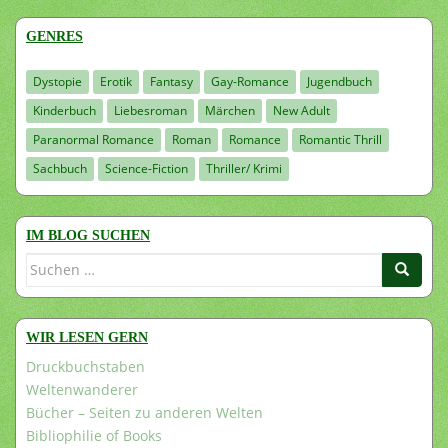
GENRES
Dystopie
Erotik
Fantasy
Gay-Romance
Jugendbuch
Kinderbuch
Liebesroman
Märchen
New Adult
Paranormal Romance
Roman
Romance
Romantic Thrill
Sachbuch
Science-Fiction
Thriller/ Krimi
IM BLOG SUCHEN
Suchen
nach:
WIR LESEN GERN
Druckbuchstaben
Weltenwanderer
Bücher – Seiten zu anderen Welten
Bibliophilie of Books