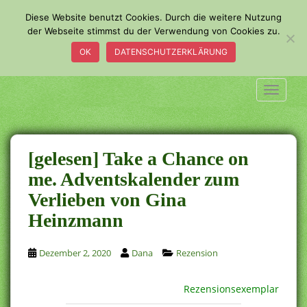
S
Diese Website benutzt Cookies. Durch die weitere Nutzung
k
der Webseite stimmst du der Verwendung von Cookies zu.
i
OK
DATENSCHUTZERKLÄRUNG
p
t
o
TOGGLE
m
a
i
n
[gelesen] Take a Chance on
c
me. Adventskalender zum
o
Verlieben von Gina
n
t
Heinzmann
e
n
Dezember 2, 2020
Dana
Rezension
t
Rezensionsexemplar