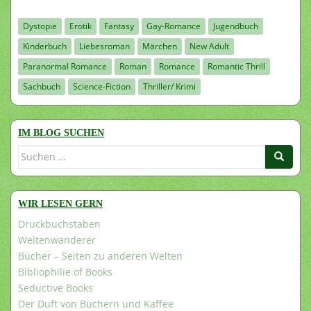
Dystopie
Erotik
Fantasy
Gay-Romance
Jugendbuch
Kinderbuch
Liebesroman
Märchen
New Adult
Paranormal Romance
Roman
Romance
Romantic Thrill
Sachbuch
Science-Fiction
Thriller/ Krimi
IM BLOG SUCHEN
Suchen
nach:
WIR LESEN GERN
Druckbuchstaben
Weltenwanderer
Bücher – Seiten zu anderen Welten
Bibliophilie of Books
Seductive Books
Der Duft von Büchern und Kaffee