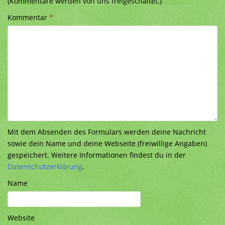
(Kommentare werden von uns freigeschaltet.)
Kommentar
*
Mit dem Absenden des Formulars werden deine Nachricht
sowie dein Name und deine Webseite (freiwillige Angaben)
gespeichert. Weitere Informationen findest du in der
Datenschutzerklärung
.
Name
Website