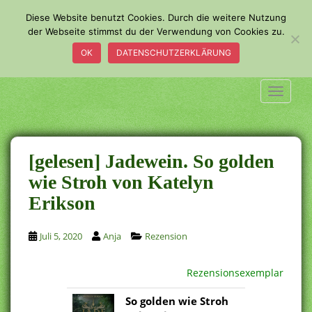
S
Diese Website benutzt Cookies. Durch die weitere Nutzung
k
der Webseite stimmst du der Verwendung von Cookies zu.
i
OK
DATENSCHUTZERKLÄRUNG
p
t
o
TOGGLE
m
a
i
n
[gelesen] Jadewein. So golden
c
wie Stroh von Katelyn
o
Erikson
n
t
e
Juli 5, 2020
Anja
Rezension
n
t
Rezensionsexemplar
So golden wie Stroh