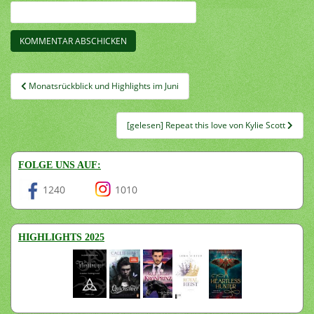
Beitragsnavigation
Monatsrückblick und Highlights im Juni
[gelesen] Repeat this love von Kylie Scott
FOLGE UNS AUF:
1240
1010
HIGHLIGHTS 2025