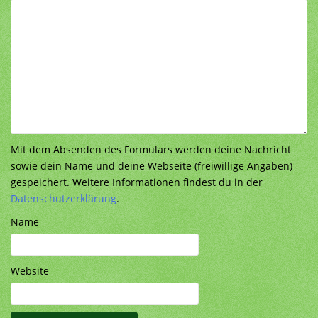
Mit dem Absenden des Formulars werden deine Nachricht
sowie dein Name und deine Webseite (freiwillige Angaben)
gespeichert. Weitere Informationen findest du in der
Datenschutzerklärung
.
Name
Website