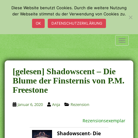
S
Diese Website benutzt Cookies. Durch die weitere Nutzung
k
der Webseite stimmst du der Verwendung von Cookies zu.
i
OK
DATENSCHUTZERKLÄRUNG
p
t
o
TOGGLE
m
a
i
n
[gelesen] Shadowscent – Die
c
Blume der Finsternis von P.M.
o
Freestone
n
t
e
Januar 6, 2020
Anja
Rezension
n
t
Rezensionsexemplar
Shadowscent- Die