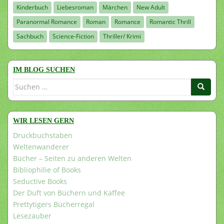
Kinderbuch
Liebesroman
Märchen
New Adult
Paranormal Romance
Roman
Romance
Romantic Thrill
Sachbuch
Science-Fiction
Thriller/ Krimi
IM BLOG SUCHEN
Suchen
nach:
WIR LESEN GERN
Druckbuchstaben
Weltenwanderer
Bücher – Seiten zu anderen Welten
Bibliophilie of Books
Seductive Books
Der Duft von Büchern und Kaffee
Prettytigers Bücherregal
Lesezauber