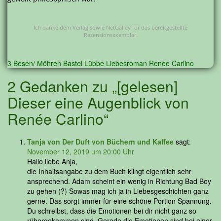
Ich danke dem Verlag sowie NetGalley für das bereitgestellte
Rezensionsexemplar.
3 Besen/ Möhren
Bastei Lübbe
Liebesroman
Renée Carlino
2 Gedanken zu „[gelesen]
Dieser eine Augenblick von
Renée Carlino“
Tanja von Der Duft von Büchern und Kaffee
sagt:
November 12, 2019 um 20:00 Uhr
Hallo liebe Anja,
die Inhaltsangabe zu dem Buch klingt eigentlich sehr
ansprechend. Adam scheint ein wenig in Richtung Bad Boy
zu gehen (?) Sowas mag ich ja in Liebesgeschichten ganz
gerne. Das sorgt immer für eine schöne Portion Spannung.
Du schreibst, dass die Emotionen bei dir nicht ganz so
rübergekommen sind. Gerade die Emotionen sind bei einer