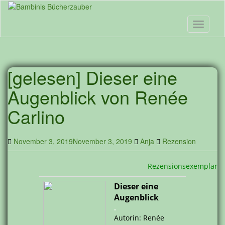
Skip
to
main
Toggle n
content
[gelesen] Dieser eine
Augenblick von Renée
Carlino
November 3, 2019
November 3, 2019
Anja
Rezension
Rezensionsexemplar
Dieser eine
Augenblick
.
Autorin: Renée