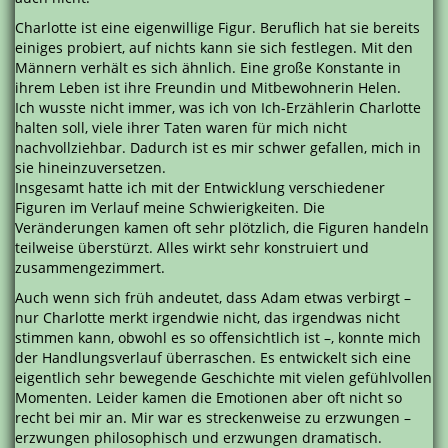
Charlotte ist eine eigenwillige Figur. Beruflich hat sie bereits
einiges probiert, auf nichts kann sie sich festlegen. Mit den
Männern verhält es sich ähnlich. Eine große Konstante in
ihrem Leben ist ihre Freundin und Mitbewohnerin Helen.
Ich wusste nicht immer, was ich von Ich-Erzählerin Charlotte
halten soll, viele ihrer Taten waren für mich nicht
nachvollziehbar. Dadurch ist es mir schwer gefallen, mich in
sie hineinzuversetzen.
Insgesamt hatte ich mit der Entwicklung verschiedener
Figuren im Verlauf meine Schwierigkeiten. Die
Veränderungen kamen oft sehr plötzlich, die Figuren handeln
teilweise überstürzt. Alles wirkt sehr konstruiert und
zusammengezimmert.
Auch wenn sich früh andeutet, dass Adam etwas verbirgt –
nur Charlotte merkt irgendwie nicht, das irgendwas nicht
stimmen kann, obwohl es so offensichtlich ist –, konnte mich
der Handlungsverlauf überraschen. Es entwickelt sich eine
eigentlich sehr bewegende Geschichte mit vielen gefühlvollen
Momenten. Leider kamen die Emotionen aber oft nicht so
recht bei mir an. Mir war es streckenweise zu erzwungen –
erzwungen philosophisch und erzwungen dramatisch.