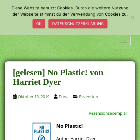
S
Diese Website benutzt Cookies. Durch die weitere Nutzung
k
der Webseite stimmst du der Verwendung von Cookies zu.
i
OK
DATENSCHUTZERKLÄRUNG
p
t
o
TOGGLE
m
a
i
n
[gelesen] No Plastic! von
c
Harriet Dyer
o
n
Oktober 13, 2019
Dana
Rezension
t
e
n
Rezensionsexemplar
t
No Plastic!
.
Autor: Harriet Dyer