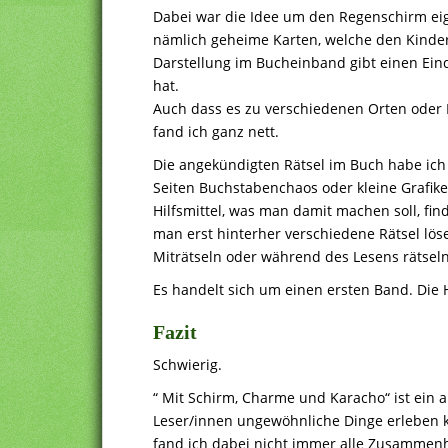
Dabei war die Idee um den Regenschirm eig
nämlich geheime Karten, welche den Kindern
Darstellung im Bucheinband gibt einen Ei
hat.
Auch dass es zu verschiedenen Orten oder 
fand ich ganz nett.
Die angekündigten Rätsel im Buch habe ich m
Seiten Buchstabenchaos oder kleine Grafik
Hilfsmittel, was man damit machen soll, fin
man erst hinterher verschiedene Rätsel lö
Miträtseln oder während des Lesens rätseln 
Es handelt sich um einen ersten Band. Die 
Fazit
Schwierig.
“ Mit Schirm, Charme und Karacho“ ist ein 
Leser/innen ungewöhnliche Dinge erleben kön
fand ich dabei nicht immer alle Zusammen