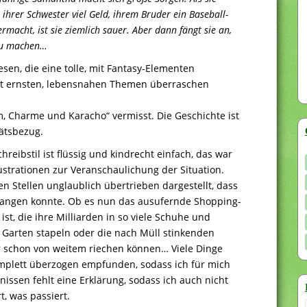
l ihrer Schwester viel Geld, ihrem Bruder ein Baseball-
macht, ist sie ziemlich sauer. Aber dann fängt sie an,
 zu machen…
sen, die eine tolle, mit Fantasy-Elementen
it ernsten, lebensnahen Themen überraschen
m, Charme und Karacho“ vermisst. Die Geschichte ist
tätsbezug.
hreibstil ist flüssig und kindrecht einfach, das war
lustrationen zur Veranschaulichung der Situation.
en Stellen unglaublich übertrieben dargestellt, dass
fangen konnte. Ob es nun das ausufernde Shopping-
t, die ihre Milliarden in so viele Schuhe und
m Garten stapeln oder die nach Müll stinkenden
r schon von weitem riechen können… Viele Dinge
komplett überzogen empfunden, sodass ich für mich
issen fehlt eine Erklärung, sodass ich auch nicht
, was passiert.