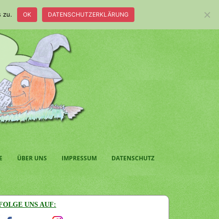
 zu.
OK
DATENSCHUTZERKLÄRUNG
E
ÜBER UNS
IMPRESSUM
DATENSCHUTZ
FOLGE UNS AUF: