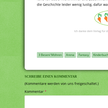
die Geschichte leider wenig lustig, dafür w
Ich danke dem Verlag für d
3 Besen/ Möhren
Arena
Fantasy
Kinderbuc
SCHREIBE EINEN KOMMENTAR
(Kommentare werden von uns freigeschaltet.)
Kommentar
*