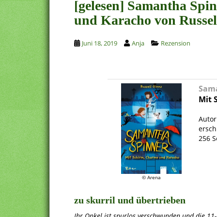
[gelesen] Samantha Spi
und Karacho von Russel
Juni 18, 2019
Anja
Rezension
Sama
Mit 
.
Autor
ersch
256 S
.
© Arena
zu skurril und übertrieben
Ihr Onkel ist spurlos verschwunden und die 11