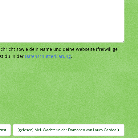
richt sowie dein Name und deine Webseite (freiwillige
st du in der
Datenschutzerklärung
.
rnst
[gelesen] Mel. Wächterin der Dämonen von Laura Cardea