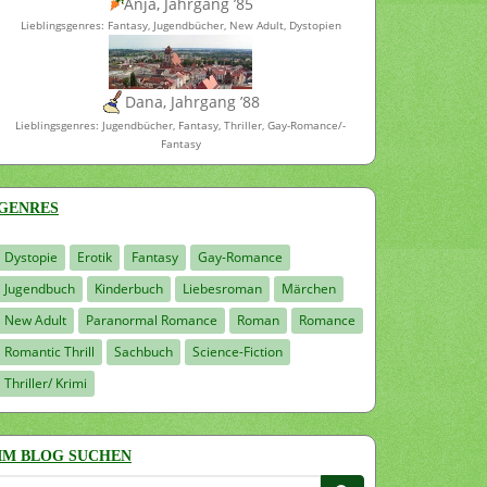
Anja, Jahrgang ’85
Lieblingsgenres: Fantasy, Jugendbücher, New Adult, Dystopien
Dana, Jahrgang ’88
Lieblingsgenres: Jugendbücher, Fantasy, Thriller, Gay-Romance/-
Fantasy
GENRES
Dystopie
Erotik
Fantasy
Gay-Romance
Jugendbuch
Kinderbuch
Liebesroman
Märchen
New Adult
Paranormal Romance
Roman
Romance
Romantic Thrill
Sachbuch
Science-Fiction
Thriller/ Krimi
IM BLOG SUCHEN
Suchen