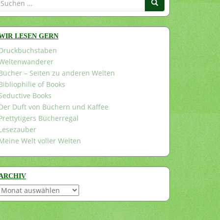
nach:
WIR LESEN GERN
Druckbuchstaben
Weltenwanderer
Bücher – Seiten zu anderen Welten
Bibliophilie of Books
Seductive Books
Der Duft von Büchern und Kaffee
Prettytigers Bücherregal
Lesezauber
Meine Welt voller Welten
ARCHIV
Archiv