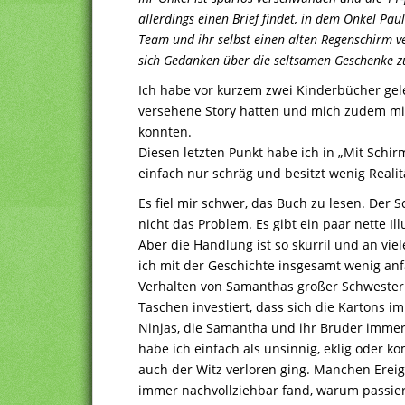
allerdings einen Brief findet, in dem Onkel Pau
Team und ihr selbst einen alten Regenschirm ver
sich Gedanken über die seltsamen Geschenke
Ich habe vor kurzem zwei Kinderbücher gele
versehene Story hatten und mich zudem m
konnten.
Diesen letzten Punkt habe ich in „Mit Schir
einfach nur schräg und besitzt wenig Reali
Es fiel mir schwer, das Buch zu lesen. Der Sc
nicht das Problem. Es gibt ein paar nette Il
Aber die Handlung ist so skurril und an viel
ich mit der Geschichte insgesamt wenig an
Verhalten von Samanthas großer Schwester is
Taschen investiert, dass sich die Kartons i
Ninjas, die Samantha und ihr Bruder imme
habe ich einfach als unsinnig, eklig oder 
auch der Witz verloren ging. Manchen Ereign
immer nachvollziehbar fand, warum passiert