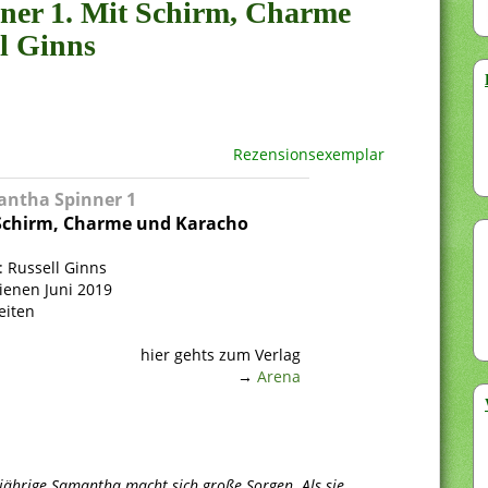
nner 1. Mit Schirm, Charme
l Ginns
Rezensionsexemplar
ntha Spinner 1
Schirm, Charme und Karacho
: Russell Ginns
ienen Juni 2019
eiten
hier gehts zum Verlag
→
Arena
-jährige Samantha macht sich große Sorgen. Als sie