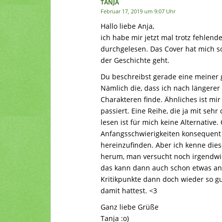
TANJA
Februar 17, 2019 um 9:07 Uhr
Hallo liebe Anja,
ich habe mir jetzt mal trotz fehlen
durchgelesen. Das Cover hat mich s
der Geschichte geht.
Du beschreibst gerade eine meiner g
Nämlich die, dass ich nach längerer
Charakteren finde. Ähnliches ist mir
passiert. Eine Reihe, die ja mit se
lesen ist für mich keine Alternative
Anfangsschwierigkeiten konsequent
hereinzufinden. Aber ich kenne dies
herum, man versucht noch irgendwi
das kann dann auch schon etwas anst
Kritikpunkte dann doch wieder so gu
damit hattest. <3
Ganz liebe Grüße
Tanja :o)