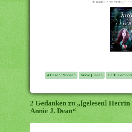
Ich danke dem Verlag für d
4 Besen/ Möhren
Annie J. Dean
Dark Diamond
2 Gedanken zu „[gelesen] Herrin 
Annie J. Dean“