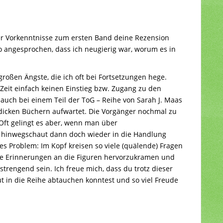
der Vorkenntnisse zum ersten Band deine Rezension
o angesprochen, dass ich neugierig war, worum es in
roßen Ängste, die ich oft bei Fortsetzungen hege.
 Zeit einfach keinen Einstieg bzw. Zugang zu den
 auch bei einem Teil der ToG – Reihe von Sarah J. Maas
hr dicken Büchern aufwartet. Die Vorgänger nochmal zu
. Oft gelingt es aber, wenn man über
 hinwegschaut dann doch wieder in die Handlung
es Problem: Im Kopf kreisen so viele (quälende) Fragen
e Erinnerungen an die Figuren hervorzukramen und
rengend sein. Ich freue mich, dass du trotz dieser
t in die Reihe abtauchen konntest und so viel Freude