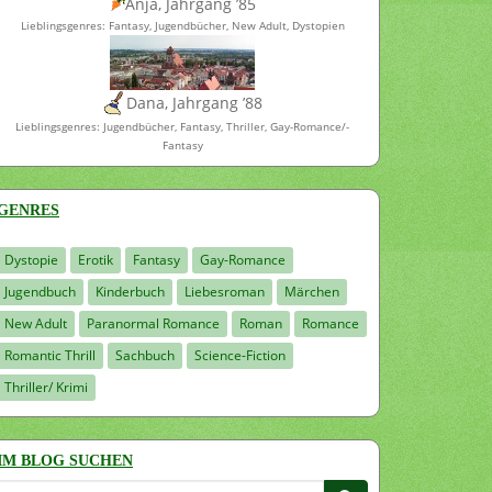
Anja, Jahrgang ’85
Lieblingsgenres: Fantasy, Jugendbücher, New Adult, Dystopien
Dana, Jahrgang ’88
Lieblingsgenres: Jugendbücher, Fantasy, Thriller, Gay-Romance/-
Fantasy
GENRES
Dystopie
Erotik
Fantasy
Gay-Romance
Jugendbuch
Kinderbuch
Liebesroman
Märchen
New Adult
Paranormal Romance
Roman
Romance
Romantic Thrill
Sachbuch
Science-Fiction
Thriller/ Krimi
IM BLOG SUCHEN
Suchen