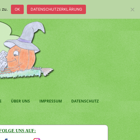
 zu.
OK
DATENSCHUTZERKLÄRUNG
E
ÜBER UNS
IMPRESSUM
DATENSCHUTZ
FOLGE UNS AUF: