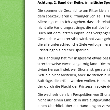
Achtung: 2. Band der Reihe, inhaltliche S
Die spannende Geschichte um Ritter Livian 
dem spektakulären Cliffhanger von Teil 1 w
Allerdings muss ich zugeben, dass ich relati
nicht alle Handlungsstränge, die nahtlos fo
Buch mit dem letzten Kapitel des Vorgängers
Geschichte weitererzählt wird, hat zwar geh
die alle unterschiedliche Ziele verfolgen, e
Erklärungen sind eher spärlich.
Die Handlung hat mir insgesamt etwas besse
streckenweise etwas langatmig fand. Diesm
Livian herausfindet, wer Shona ist, geraten
Gefühle nicht abstellen, aber sie stehen n
Aufträge, die erfüllt werden wollen. Hinzu
der durch die Flucht der Prinzessin sowie
Die wechselnden Ich-Perspektien von Shona
nicht nur einen Einblick in ihre aufgewüh
einen Überblick über die Handlung an vers