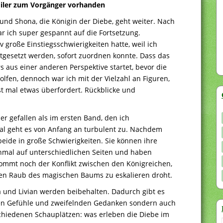
poiler zum Vorgänger vorhanden
und Shona, die Königin der Diebe, geht weiter. Nach
ar ich super gespannt auf die Fortsetzung.
v große Einstiegsschwierigkeiten hatte, weil ich
rtgesetzt werden, sofort zuordnen konnte. Dass das
 aus einer anderen Perspektive startet, bevor die
olfen, dennoch war ich mit der Vielzahl an Figuren,
rst mal etwas überfordert. Rückblicke und
r gefallen als im ersten Band, den ich
al geht es von Anfang an turbulent zu. Nachdem
 beide in große Schwierigkeiten. Sie können ihre
unmal auf unterschiedlichen Seiten und haben
 kommt noch der Konflikt zwischen den Königreichen,
 den Raub des magischen Baums zu eskalieren droht.
 und Livian werden beibehalten. Dadurch gibt es
lten Gefühle und zweifelnden Gedanken sondern auch
chiedenen Schauplätzen: was erleben die Diebe im