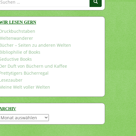
nach:
WIR LESEN GERN
Druckbuchstaben
Weltenwanderer
Bücher – Seiten zu anderen Welten
Bibliophilie of Books
Seductive Books
Der Duft von Büchern und Kaffee
Prettytigers Bücherregal
Lesezauber
Meine Welt voller Welten
ARCHIV
Archiv