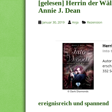
[gelesen] Herrin der Wäl
Annie J. Dean
Januar 30, 2019
Anja
Rezension
Herr
Into 
.
Autor
ersc
332 S
.
© Dark Diamonds
ereignisreich und spannend