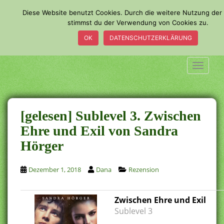
S
Diese Website benutzt Cookies. Durch die weitere Nutzung der
k
stimmst du der Verwendung von Cookies zu.
i
OK
DATENSCHUTZERKLÄRUNG
p
t
o
TOGGLE
m
a
i
n
[gelesen] Sublevel 3. Zwischen
c
Ehre und Exil von Sandra
o
Hörger
n
t
e
Dezember 1, 2018
Dana
Rezension
n
t
Zwischen Ehre und Exil
Sublevel 3