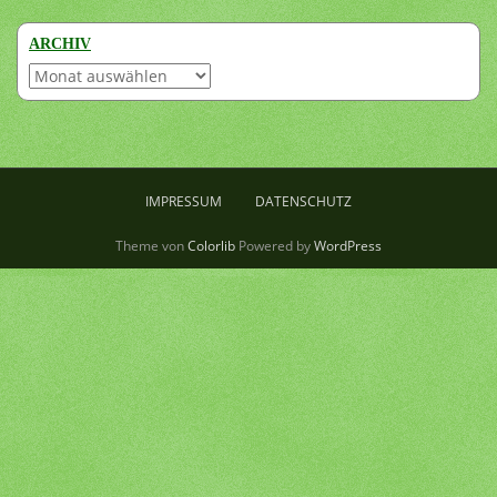
ARCHIV
Archiv
IMPRESSUM
DATENSCHUTZ
Theme von
Colorlib
Powered by
WordPress