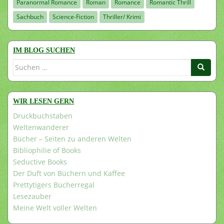
Paranormal Romance
Roman
Romance
Romantic Thrill
Sachbuch
Science-Fiction
Thriller/ Krimi
IM BLOG SUCHEN
Suchen
nach:
WIR LESEN GERN
Druckbuchstaben
Weltenwanderer
Bücher – Seiten zu anderen Welten
Bibliophilie of Books
Seductive Books
Der Duft von Büchern und Kaffee
Prettytigers Bücherregal
Lesezauber
Meine Welt voller Welten