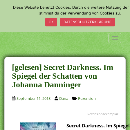
S
Diese Website benutzt Cookies. Durch die weitere Nutzung der
k
stimmst du der Verwendung von Cookies zu.
i
OK
DATENSCHUTZERKLÄRUNG
p
t
o
TOGGLE
m
a
i
n
[gelesen] Secret Darkness. Im
c
Spiegel der Schatten von
o
Johanna Danninger
n
t
e
September 11, 2018
Dana
Rezension
n
t
Rezensionsexemplar
Secret Darkness. Im Spiegel