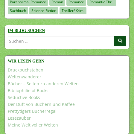
Paranormal Romance
Roman
Romance
Romantic Thrill
Sachbuch
Science-Fiction
Thriller/ Krimi
IM BLOG SUCHEN
Suchen
nach:
WIR LESEN GERN
Druckbuchstaben
Weltenwanderer
Bücher – Seiten zu anderen Welten
Bibliophilie of Books
Seductive Books
Der Duft von Büchern und Kaffee
Prettytigers Bücherregal
Lesezauber
Meine Welt voller Welten