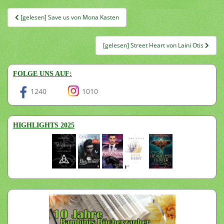
Beitragsnavigation
[gelesen] Save us von Mona Kasten
[gelesen] Street Heart von Laini Otis
FOLGE UNS AUF:
1240
1010
HIGHLIGHTS 2025