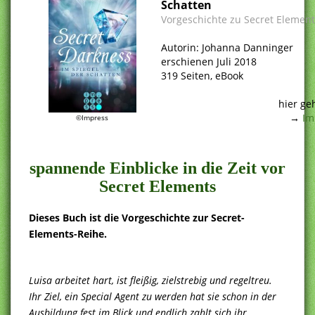
Schatten
Vorgeschichte zu Secret Element
.
Autorin: Johanna Danninger
erschienen Juli 2018
319 Seiten, eBook
.
hier ge
→
Im
©Impress
.
spannende Einblicke in die Zeit vor
Secret Elements
Dieses Buch ist die Vorgeschichte zur Secret-
Elements-Reihe.
Luisa arbeitet hart, ist fleißig, zielstrebig und regeltreu.
Ihr Ziel, ein Special Agent zu werden hat sie schon in der
Ausbildung fest im Blick und endlich zahlt sich ihr