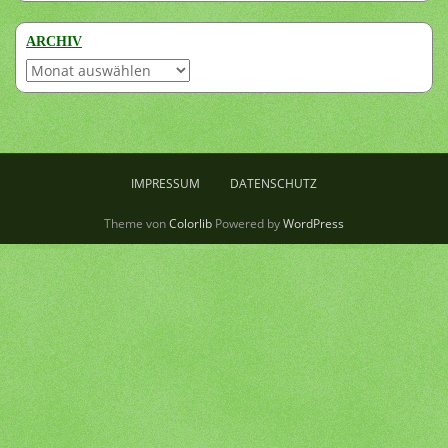
ARCHIV
Archiv
IMPRESSUM
DATENSCHUTZ
Theme von
Colorlib
Powered by
WordPress