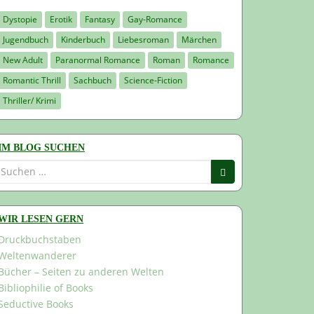
Dystopie
Erotik
Fantasy
Gay-Romance
Jugendbuch
Kinderbuch
Liebesroman
Märchen
New Adult
Paranormal Romance
Roman
Romance
Romantic Thrill
Sachbuch
Science-Fiction
Thriller/ Krimi
IM BLOG SUCHEN
Suchen
nach:
WIR LESEN GERN
Druckbuchstaben
Weltenwanderer
Bücher – Seiten zu anderen Welten
Bibliophilie of Books
Seductive Books