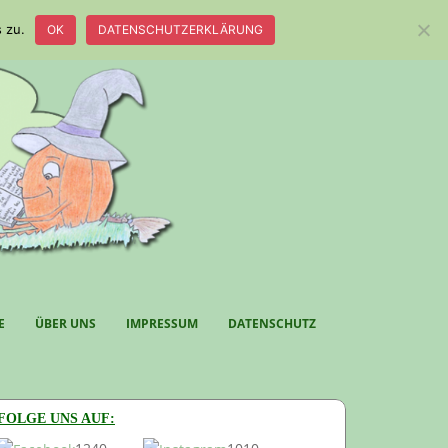
 zu.
OK
DATENSCHUTZERKLÄRUNG
E
ÜBER UNS
IMPRESSUM
DATENSCHUTZ
FOLGE UNS AUF: