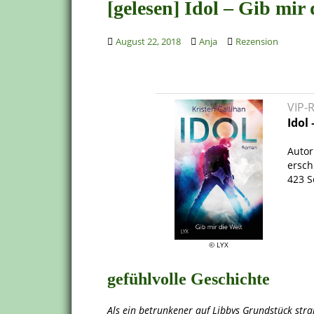
[gelesen] Idol – Gib mir
August 22, 2018
Anja
Rezension
VIP-
Idol 
.
Autor
ersch
423 S
.
© LYX
gefühlvolle Geschichte
Als ein betrunkener auf Libbys Grundstück stran