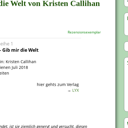
 die Welt von Kristen Callihan
Rezensionsexemplar
Reihe 1
– Gib mir die Welt
in: Kristen Callihan
ienen Juli 2018
eiten
hier gehts zum Verlag
→
LYX
det, ist sie ziemlich genervt und versucht, diesen