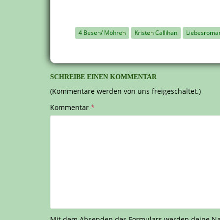
4 Besen/ Möhren
Kristen Callihan
Liebesroma
SCHREIBE EINEN KOMMENTAR
(Kommentare werden von uns freigeschaltet.)
Kommentar
*
Mit dem Absenden des Formulars werden deine Nach