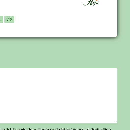
n
LYX
richt sowie dein Name und deine Webseite (freiwillige