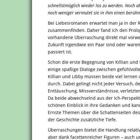
schnellstmöglich wieder los zu werden. Noch ah
noch weniger vermutet sie in ihm einen berüh
Bei Liebesromanen erwartet man ja in der 
zusammenfinden. Daher fand ich den Prolo
vorhandene Überraschung direkt mal vorwegn
Zukunft irgendwie ein Paar sind oder waren
passiert ist.
Schon die erste Begegnung von Killian und L
einige spaßige Dialoge zwischen gefühlvoll
Killian und Libby müssen beide viel lerne
durch. Dabei gelingt nicht jeder Versuch, 
Enttäuschung, Missverständnisse, verletzter 
Da beide abwechselnd aus der Ich-Perspek
schönen Einblick in ihre Gedanken und kan
Ernste Themen über die Schattenseiten de
der Geschichte zusätzliche Tiefe.
Überraschungen bietet die Handlung relativ 
aber dank facettenreicher Figuren – auch 