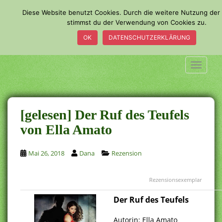
S
Diese Website benutzt Cookies. Durch die weitere Nutzung der
k
stimmst du der Verwendung von Cookies zu.
i
OK
DATENSCHUTZERKLÄRUNG
p
t
o
TOGGLE
m
a
i
n
[gelesen] Der Ruf des Teufels
c
von Ella Amato
o
n
Mai 26, 2018
Dana
Rezension
t
e
n
Rezensionsexemplar
t
Der Ruf des Teufels
.
Autorin: Ella Amato