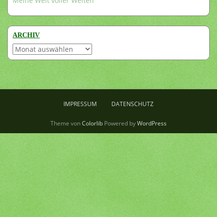
Meine Welt voller Welten
ARCHIV
Archiv
IMPRESSUM
DATENSCHUTZ
Theme von
Colorlib
Powered by
WordPress