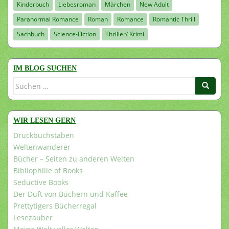
Kinderbuch
Liebesroman
Märchen
New Adult
Paranormal Romance
Roman
Romance
Romantic Thrill
Sachbuch
Science-Fiction
Thriller/ Krimi
IM BLOG SUCHEN
Suchen
nach:
WIR LESEN GERN
Druckbuchstaben
Weltenwanderer
Bücher – Seiten zu anderen Welten
Bibliophilie of Books
Seductive Books
Der Duft von Büchern und Kaffee
Prettytigers Bücherregal
Lesezauber