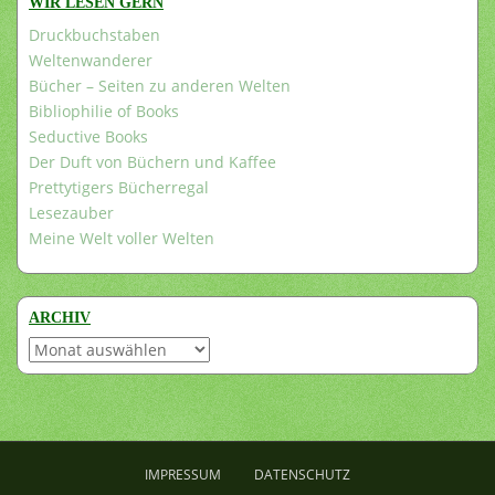
WIR LESEN GERN
Druckbuchstaben
Weltenwanderer
Bücher – Seiten zu anderen Welten
Bibliophilie of Books
Seductive Books
Der Duft von Büchern und Kaffee
Prettytigers Bücherregal
Lesezauber
Meine Welt voller Welten
ARCHIV
Archiv
IMPRESSUM
DATENSCHUTZ