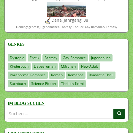
Dana, Jahrgang ’88
Lieblingsgenres: Jugendbücher, Fantasy, Thriller, Gay-Romance/-Fantasy
GENRES
Dystopie
Erotik
Fantasy
Gay-Romance
Jugendbuch
Kinderbuch
Liebesroman
Märchen
New Adult
Paranormal Romance
Roman
Romance
Romantic Thrill
Sachbuch
Science-Fiction
Thriller/ Krimi
IM BLOG SUCHEN
Suchen
nach: