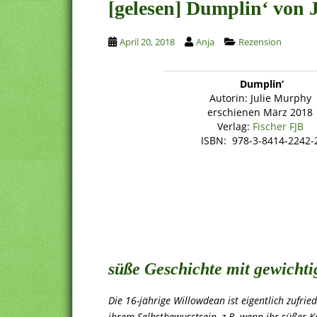
[gelesen] Dumplin‘ von
April 20, 2018
Anja
Rezension
Dumplin‘
Autorin: Julie Murphy
erschienen März 2018
Verlag:
Fischer FJB
ISBN: 978-3-8414-2242-
süße Geschichte mit gewicht
Die 16-jährige Willowdean ist eigentlich zufri
ihrem Selbstbewusstsein, z.B. wenn ihr süßer K