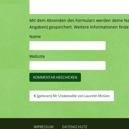
Mit dem Absenden des Formulars werden deine Nach
Angaben) gespeichert. Weitere Informationen finde
Name
Website
Beitragsnavigation
[gelesen] Mr Undateable von Laurelin McGee
IMPRESSUM
DATENSCHUTZ