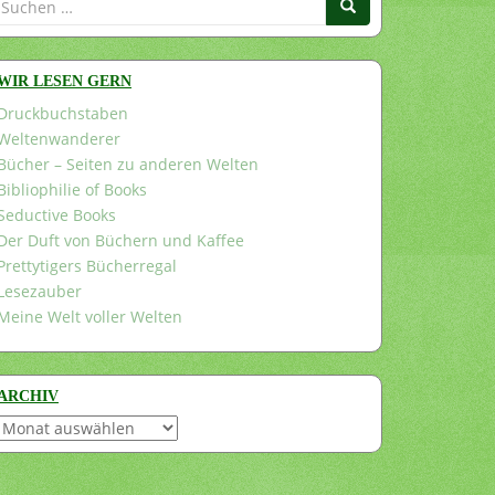
nach:
WIR LESEN GERN
Druckbuchstaben
Weltenwanderer
Bücher – Seiten zu anderen Welten
Bibliophilie of Books
Seductive Books
Der Duft von Büchern und Kaffee
Prettytigers Bücherregal
Lesezauber
Meine Welt voller Welten
ARCHIV
Archiv