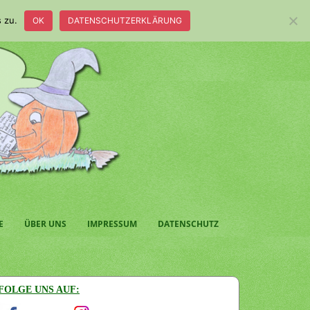
 zu.
OK
DATENSCHUTZERKLÄRUNG
E
ÜBER UNS
IMPRESSUM
DATENSCHUTZ
FOLGE UNS AUF: