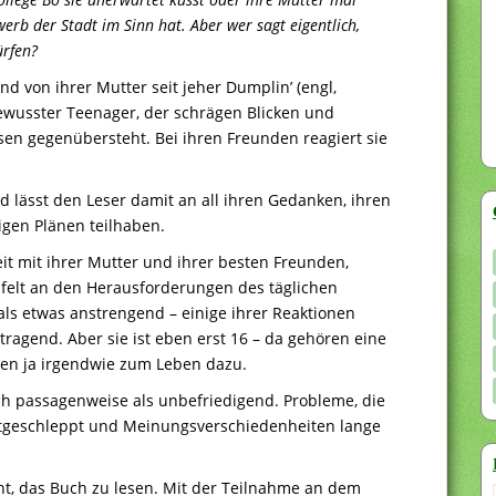
rb der Stadt im Sinn hat. Aber wer sagt eigentlich,
ürfen?
nd von ihrer Mutter seit jeher Dumplin’ (engl,
bewusster Teenager, der schrägen Blicken und
 gegenübersteht. Bei ihren Freunden reagiert sie
nd lässt den Leser damit an all ihren Gedanken, ihren
igen Plänen teilhaben.
reit mit ihrer Mutter und ihrer besten Freunden,
eifelt an den Herausforderungen des täglichen
ls etwas anstrengend – einige ihrer Reaktionen
ragend. Aber sie ist eben erst 16 – da gehören eine
en ja irgendwie zum Leben dazu.
 passagenweise als unbefriedigend. Probleme, die
mitgeschleppt und Meinungsverschiedenheiten lange
t, das Buch zu lesen. Mit der Teilnahme an dem