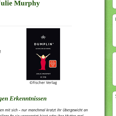
 Julie Murphy
2
©Fischer Verlag
igen Erkenntnissen
eden mit sich – nur manchmal kratzt ihr Übergewicht an
ollege Bo sie unerwartet küsst oder ihre Mutter mal