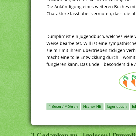
Die Ankündigung eines weiteren Buches mi
Charaktere lässt aber vermuten, dass die o
Dumplin’ ist ein Jugendbuch, welches viele w
Weise bearbeitet. Will ist eine sympathisch
sie mir mit ihrem übertrieben zickigen Ve
macht eine tolle Entwicklung durch – womit 
fungieren kann. Das Ende – besonders die 
4 Besen/ Möhren
Fischer FJB
Jugendbuch
Ju
2 Gedanken zu „[gelesen] Dumpli