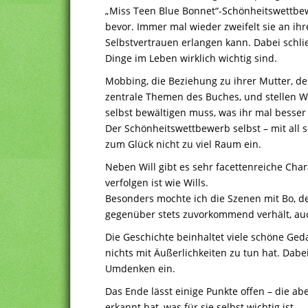
„Miss Teen Blue Bonnet“-Schönheitswettbew
bevor. Immer mal wieder zweifelt sie an i
Selbstvertrauen erlangen kann. Dabei schli
Dinge im Leben wirklich wichtig sind.
Mobbing, die Beziehung zu ihrer Mutter, de
zentrale Themen des Buches, und stellen Wil
selbst bewältigen muss, was ihr mal besser 
Der Schönheitswettbewerb selbst – mit all
zum Glück nicht zu viel Raum ein.
Neben Will gibt es sehr facettenreiche Ch
verfolgen ist wie Wills.
Besonders mochte ich die Szenen mit Bo, de
gegenüber stets zuvorkommend verhält, auc
Die Geschichte beinhaltet viele schöne Geda
nichts mit Äußerlichkeiten zu tun hat. Dabei
Umdenken ein.
Das Ende lässt einige Punkte offen – die ab
erkannt hat, was für sie selbst wichtig ist.