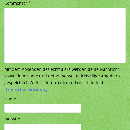
Kommentar
*
Mit dem Absenden des Formulars werden deine Nachricht
sowie dein Name und deine Webseite (freiwillige Angaben)
gespeichert. Weitere Informationen findest du in der
Datenschutzerklärung
.
Name
Website