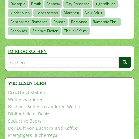
Dystopie
Erotik
Fantasy
Gay-Romance
Jugendbuch
Kinderbuch
Liebesroman
Märchen
New Adult
Paranormal Romance
Roman
Romance
Romantic Thrill
Sachbuch
Science-Fiction
Thriller/ Krimi
IM BLOG SUCHEN
Suchen
nach:
WIR LESEN GERN
Druckbuchstaben
Weltenwanderer
Bücher – Seiten zu anderen Welten
Bibliophilie of Books
Seductive Books
Der Duft von Büchern und Kaffee
Prettytigers Bücherregal