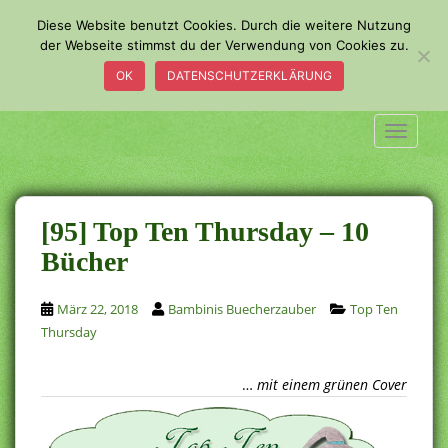
S
Diese Website benutzt Cookies. Durch die weitere Nutzung
k
der Webseite stimmst du der Verwendung von Cookies zu.
i
OK
DATENSCHUTZERKLÄRUNG
p
t
o
TOGGLE
m
a
i
n
[95] Top Ten Thursday – 10
c
Bücher
o
n
März 22, 2018
Bambinis Buecherzauber
Top Ten
t
Thursday
e
n
t
…
mit einem grünen Cover