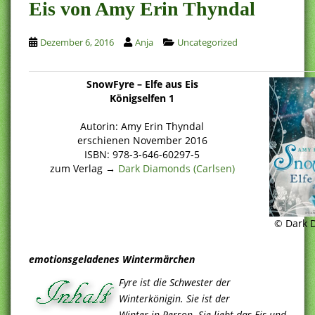
Eis von Amy Erin Thyndal
Dezember 6, 2016
Anja
Uncategorized
SnowFyre – Elfe aus Eis
Königselfen 1
Autorin: Amy Erin Thyndal
erschienen November 2016
ISBN: 978-3-646-60297-5
zum Verlag →
Dark Diamonds (Carlsen)
© Dark 
emotionsgeladenes Wintermärchen
Fyre ist die Schwester der
Winterkönigin. Sie ist der
Winter in Person. Sie liebt das Eis und