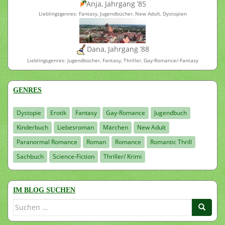
Anja, Jahrgang ’85
Lieblingsgenres: Fantasy, Jugendbücher, New Adult, Dystopien
Dana, Jahrgang ’88
Lieblingsgenres: Jugendbücher, Fantasy, Thriller, Gay-Romance/-Fantasy
GENRES
Dystopie
Erotik
Fantasy
Gay-Romance
Jugendbuch
Kinderbuch
Liebesroman
Märchen
New Adult
Paranormal Romance
Roman
Romance
Romantic Thrill
Sachbuch
Science-Fiction
Thriller/ Krimi
IM BLOG SUCHEN
Suchen
nach: