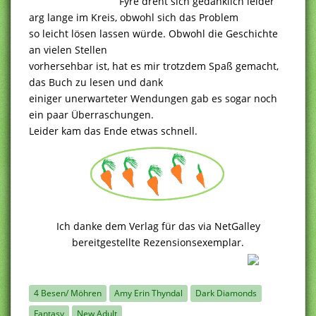
Fyre dreht sich gedanklich leider
arg lange im Kreis, obwohl sich das Problem
so leicht lösen lassen würde. Obwohl die Geschichte
an vielen Stellen
vorhersehbar ist, hat es mir trotzdem Spaß gemacht,
das Buch zu lesen und dank
einiger unerwarteter Wendungen gab es sogar noch
ein paar Überraschungen.
Leider kam das Ende etwas schnell.
Ich danke dem Verlag für das via NetGalley
bereitgestellte Rezensionsexemplar.
4 Besen/ Möhren
Amy Erin Thyndal
Dark Diamonds
Fantasy
New Adult