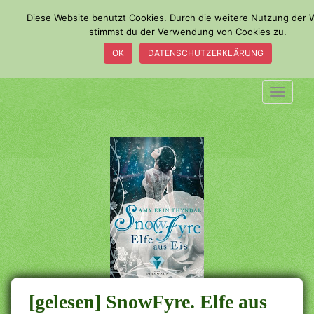
S
Diese Website benutzt Cookies. Durch die weitere Nutzung der 
k
stimmst du der Verwendung von Cookies zu.
i
OK
DATENSCHUTZERKLÄRUNG
p
t
o
TOGGLE
m
a
i
n
c
o
n
t
e
n
t
[gelesen] SnowFyre. Elfe aus