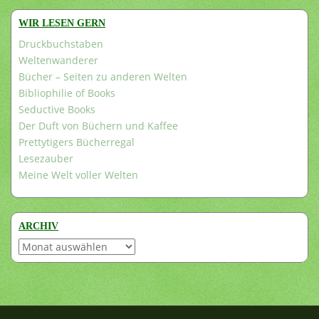
WIR LESEN GERN
Druckbuchstaben
Weltenwanderer
Bücher – Seiten zu anderen Welten
Bibliophilie of Books
Seductive Books
Der Duft von Büchern und Kaffee
Prettytigers Bücherregal
Lesezauber
Meine Welt voller Welten
ARCHIV
Archiv