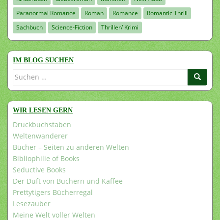
Paranormal Romance
Roman
Romance
Romantic Thrill
Sachbuch
Science-Fiction
Thriller/ Krimi
IM BLOG SUCHEN
Suchen
nach:
WIR LESEN GERN
Druckbuchstaben
Weltenwanderer
Bücher – Seiten zu anderen Welten
Bibliophilie of Books
Seductive Books
Der Duft von Büchern und Kaffee
Prettytigers Bücherregal
Lesezauber
Meine Welt voller Welten