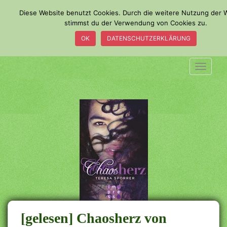
S
Diese Website benutzt Cookies. Durch die weitere Nutzung der 
k
stimmst du der Verwendung von Cookies zu.
i
OK
DATENSCHUTZERKLÄRUNG
p
t
o
TOGGLE
m
a
i
n
c
o
n
t
e
n
t
[gelesen] Chaosherz von