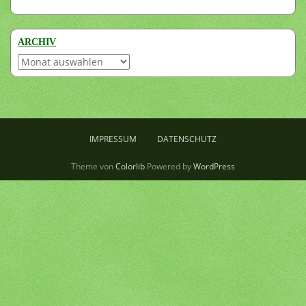
ARCHIV
Archiv
IMPRESSUM
DATENSCHUTZ
Theme von
Colorlib
Powered by
WordPress