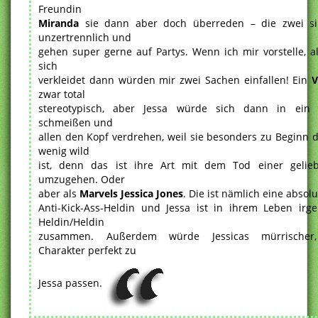
Freundin
Miranda
sie dann aber doch überreden – die zwei si
unzertrennlich und
gehen super gerne auf Partys. Wenn ich mir vorstelle, a
sich
verkleidet dann würden mir zwei Sachen einfallen! Ein
V
zwar total
stereotypisch, aber Jessa würde sich dann in ein 
schmeißen und
allen den Kopf verdrehen, weil sie besonders zu Beginn 
wenig wild
ist, denn das ist ihre Art mit dem Tod einer gelie
umzugehen. Oder
aber als
Marvels Jessica Jones
. Die ist nämlich eine absolu
Anti-Kick-Ass-Heldin und Jessa ist in ihrem Leben irge
Heldin/Heldin
zusammen. Außerdem würde Jessicas mürrischer,
Charakter perfekt zu
Jessa passen.