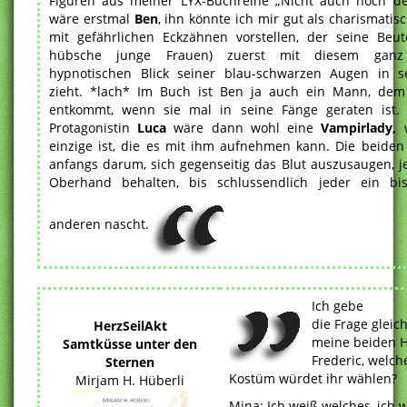
Figuren aus meiner LYX-Buchreihe „Nicht auch noch der
wäre erstmal
Ben
, ihn könnte ich mir gut als charismati
mit gefährlichen Eckzähnen vorstellen, der seine Beute
hübsche junge Frauen) zuerst mit diesem ganz 
hypnotischen Blick seiner blau-schwarzen Augen in 
zieht. *lach* Im Buch ist Ben ja auch ein Mann, dem
entkommt, wenn sie mal in seine Fänge geraten ist
Protagonistin
Luca
wäre dann wohl eine
Vampirlady,
w
einzige ist, die es mit ihm aufnehmen kann. Die beiden
anfangs darum, sich gegenseitig das Blut auszusaugen, je
Oberhand behalten, bis schlussendlich jeder ein b
anderen nascht.
Ich gebe
die Frage gleic
HerzSeilAkt
meine beiden H
Samtküsse unter den
Frederic, welch
Sternen
Kostüm würdet ihr wählen?
Mirjam H. Hüberli
Mina: Ich weiß welches, ich w