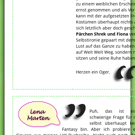
zu einem weiblichen Erschei
ernst genommen und als Verkl
kann mit der aufgesetzten Fr
Kostümen überhaupt nichts a
sich letztlich aber doch ges
Pärchen Shrek und Fiona
ve
Selbstironie gepaart mit dem
Lust auf das Ganze zu haben.
auf Weit Weit Weg, sondern 
sitzen und seine Ruhe haben. 
Herzen ein Oger.
Puh, das ist ein
schwierige Frage für 
selbst überhaupt k
Fantasy bin. Aber ich probiere 