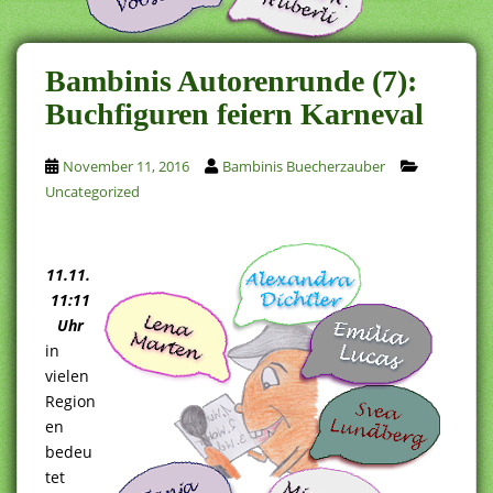
Bambinis Autorenrunde (7):
Buchfiguren feiern Karneval
November 11, 2016
Bambinis Buecherzauber
Uncategorized
11.11.
11:11
Uhr
in
vielen
Region
en
bedeu
tet