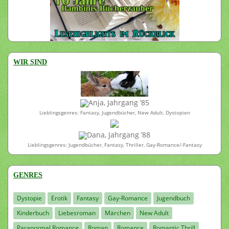
WIR SIND
Anja, Jahrgang ’85
Lieblingsgenres: Fantasy, Jugendbücher, New Adult, Dystopien
Dana, Jahrgang ’88
Lieblingsgenres: Jugendbücher, Fantasy, Thriller, Gay-Romance/-Fantasy
GENRES
Dystopie
Erotik
Fantasy
Gay-Romance
Jugendbuch
Kinderbuch
Liebesroman
Märchen
New Adult
Paranormal Romance
Roman
Romance
Romantic Thrill