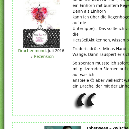
ein Einhorn mit buntem Reg
Denn als Einhorn
kann ich über die Regenbog
auf die
Unterlippe)… Das sollte ich vi
die
HerzSeilAkt kennen, wissen b
Frederic drückt Minas Hand u
Drachenmond
, Juli 2016
Wange. Dann räuspert er sic
→
Rezension
So spontan musste ich sofor
mit glitzernden Sternen auf 
auf was ich
anspiele 😉 aber vielleicht w
ein Drache, der mit der Einho
Inbetween – Zwisch