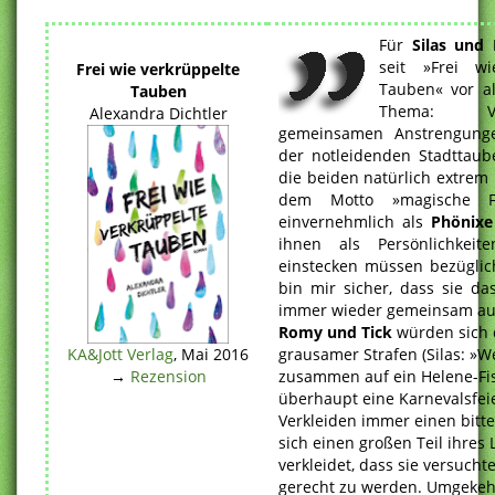
Für
Silas
und
seit »Frei wi
Frei wie verkrüppelte
Tauben« vor a
Tauben
Thema: V
Alexandra Dichtler
gemeinsamen Anstrengung
der notleidenden Stadttaub
die beiden natürlich extrem 
dem Motto »magische F
einvernehmlich als
Phönixe
ihnen als Persönlichkeit
einstecken müssen bezüglich
bin mir sicher, dass sie d
immer wieder gemeinsam aus
Romy und Tick
würden sich 
grausamer Strafen (Silas: »W
KA&Jott Verlag
, Mai 2016
zusammen auf ein Helene-Fis
→
Rezension
überhaupt eine Karnevalsfei
Verkleiden immer einen bitte
sich einen großen Teil ihres
verkleidet, dass sie versucht
gerecht zu werden. Umgekehr