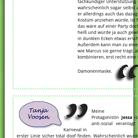
fachkundiger Unterstützung 
wahrscheinlich sogar selbst 
er allerdings auch das dazu
Kostüm anziehen würde, ist f
das wäre auf einer Party doc
heiß und würde ja auch gewis
in dunklen Ecken etwas ersc
Außerdem kann man zu eine
wie Marcus sie gerne trägt, a
kombinieren, erst recht eine 
Dämonenmaske.
Meine
Protagonistin
Jessa
is
anti-sozial veranlag
Karneval in
erster Linie sicher total doof finden. Wahrscheinlich würd