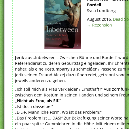
Bordell
Svea Lundberg
August 2016,
Dead So
→ Rezension
Jerik
aus „Inbetween – Zwischen Bühne und Bordell“ wurde
Referendariat zu deren Geburtstag eingeladen. Ihr Ehrenta
näher, als eine Kostümparty zu schmeißen? Passend zum 
Jerik seinen Freund Alexej dazu überredet, getrennt vone
jeweils anderen zu gehen.
„Ich soll mich als Frau verkleiden? Ernsthaft?“ Aus zornf
zwischen dem Kostüm in seinen Händen und seinem Freun
„Nicht als Frau, als Elf.“
„Ist doch dasselbe!“
„E-L-F. Männliche Form. Wo ist das Problem?“
„Das Problem ist … DAS!“ Zur Bekräftigung seiner Worte hä
ein paar spitze Gummiohren in die Höhe. Mit einem milden