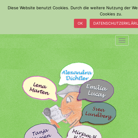
S
Diese Website benutzt Cookies. Durch die weitere Nutzung der W
k
Cookies zu.
i
OK
DATENSCHUTZERKLÄR
p
t
o
TOGGLE
m
a
i
n
c
o
n
t
e
n
t