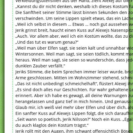
Verkleidungsutensilien aus der Hand, zieht Alexej auf die 
„Kannst du dir nicht denken, weshalb ich dieses Kostüm f
Die Sanftheit seiner Stimme lässt binnen Sekunden den zo
verschwinden. Um seine Lippen spielt etwas, das ein Läche
„Weil ich selbst in diesem … Etwas … noch gut aussehen w
Jerik grinst breit, haucht einen Kuss auf Alexejs Nasenspitz
„Auch. Vor allem aber, weil ich ein Kostüm wollte, das zu di
„Und das tut es warum genau?“
„Weil man über Elfen sagt, sie seien kalt und unnahbar 
Wintersonnen. Weil man sagt, sie seien tödlich, kommt man
heraus. Weil man sagt, sie seien so wunderschön, dass jede
dunklen Zauber verfällt.“
Jeriks Stimme, die beim Sprechen immer leiser wurde, bricht
Arme geschlossen. Mitten im Wohnzimmer stehend, schmie
„Das ist nicht unbedingt schmeichelhaft“, flüstert Alexej ih
„Es sind doch alles nur Geschichten. Für wahr gehaltene 
erinnert. Aber ich habe es gewagt, all deine Warnungen z
herangelassen und ganz tief in mich hinein. Und genauso h
Glaub mir, ich weiß viel mehr über Elfen und über dich, al
Ein sanfter Kuss auf Alexejs Lippen folgt, die sich darauf
„Seit wann so poetisch, Jerik Nilsson?“ Noch ein Kuss. „Egal
du auch klaglos dein Kostüm trägst.“
Jerik rollt mit den Augen, ihm schwant offensichtlich Böses