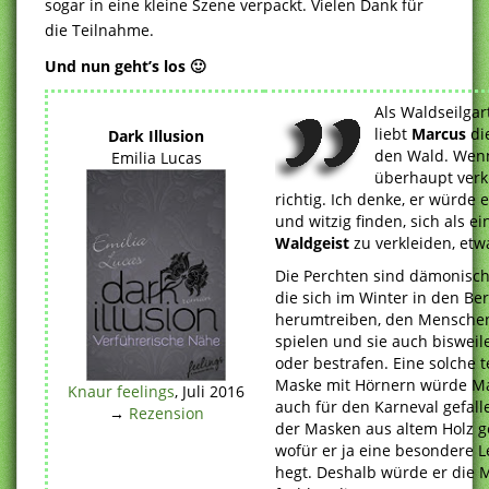
sogar in eine kleine Szene verpackt. Vielen Dank für
die Teilnahme.
Und nun geht’s los 🙂
Als Waldseilga
liebt
Marcus
di
Dark Illusion
den Wald. Wenn
Emilia Lucas
überhaupt verk
richtig. Ich denke, er würde
und witzig finden, sich als e
Waldgeist
zu verkleiden, et
Die Perchten sind dämonisch
die sich im Winter in den Be
herumtreiben, den Menschen
spielen und sie auch biswei
oder bestrafen. Eine solche t
Maske mit Hörnern würde Ma
Knaur feelings
, Juli 2016
auch für den Karneval gefall
→
Rezension
der Masken aus altem Holz ge
wofür er ja eine besondere L
hegt. Deshalb würde er die 