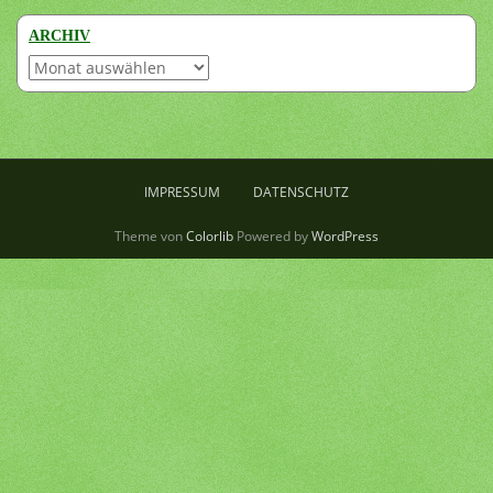
ARCHIV
Archiv
IMPRESSUM
DATENSCHUTZ
Theme von
Colorlib
Powered by
WordPress