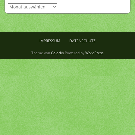
Archiv
IMPRESSUM
DATENSCHUTZ
Theme von
Colorlib
Powered by
WordPress