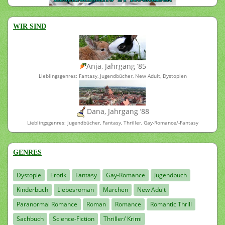
WIR SIND
Anja, Jahrgang ’85
Lieblingsgenres: Fantasy, Jugendbücher, New Adult, Dystopien
Dana, Jahrgang ’88
Lieblingsgenres: Jugendbücher, Fantasy, Thriller, Gay-Romance/-Fantasy
GENRES
Dystopie
Erotik
Fantasy
Gay-Romance
Jugendbuch
Kinderbuch
Liebesroman
Märchen
New Adult
Paranormal Romance
Roman
Romance
Romantic Thrill
Sachbuch
Science-Fiction
Thriller/ Krimi