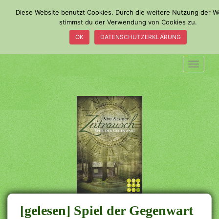
S
Diese Website benutzt Cookies. Durch die weitere Nutzung der W
k
stimmst du der Verwendung von Cookies zu.
i
OK
DATENSCHUTZERKLÄRUNG
p
t
o
TOGGLE
m
a
i
n
c
o
n
t
e
n
t
[gelesen] Spiel der Gegenwart