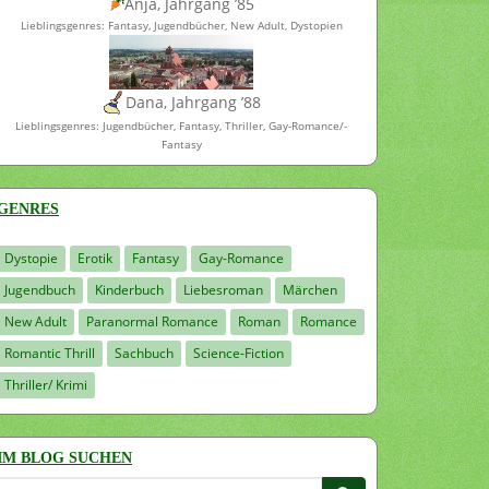
Anja, Jahrgang ’85
Lieblingsgenres: Fantasy, Jugendbücher, New Adult, Dystopien
Dana, Jahrgang ’88
Lieblingsgenres: Jugendbücher, Fantasy, Thriller, Gay-Romance/-
Fantasy
GENRES
Dystopie
Erotik
Fantasy
Gay-Romance
Jugendbuch
Kinderbuch
Liebesroman
Märchen
New Adult
Paranormal Romance
Roman
Romance
Romantic Thrill
Sachbuch
Science-Fiction
Thriller/ Krimi
IM BLOG SUCHEN
Suchen