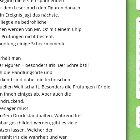
u Beginn die ersten spannenden
er dem Leser noch den Figuren danach
n Ereignis jagt das nächste.
liegt eine bedrohliche
chen werden von Mr. Oz mit einem Chip
ie Prüfungen nicht besteht,
 Handlung einige Schockmomente
erhält man
r Figuren – besonders Iris. Der Schreibstil
ich die Handlungsorte und
eckend sind dabei die technischen
uellen Welt schafft. Besonders die Prüfungen für die
n ihnen einiges ab. Aber auch die
eindruckend.
Teenager muss
roßem Druck standhalten. Während Iris’
ar geschildert werden, gibt es viele
ätzen lassen. Welcher der
rzählt Iris die Wahrheit und wer