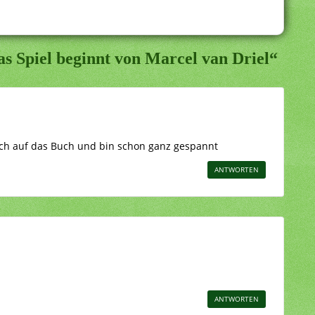
as Spiel beginnt von Marcel van Driel“
och auf das Buch und bin schon ganz gespannt
ANTWORTEN
ANTWORTEN