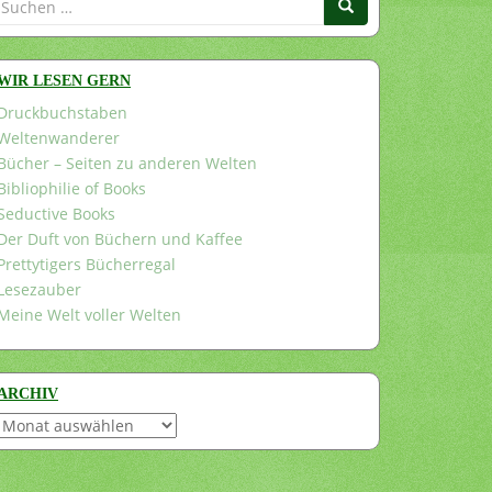
nach:
WIR LESEN GERN
Druckbuchstaben
Weltenwanderer
Bücher – Seiten zu anderen Welten
Bibliophilie of Books
Seductive Books
Der Duft von Büchern und Kaffee
Prettytigers Bücherregal
Lesezauber
Meine Welt voller Welten
ARCHIV
Archiv