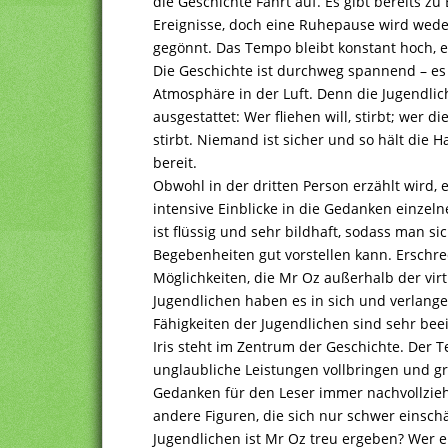
die Geschichte Fahrt auf. Es gibt bereits z
Ereignisse, doch eine Ruhepause wird wed
gegönnt. Das Tempo bleibt konstant hoch, ei
Die Geschichte ist durchweg spannend – es 
Atmosphäre in der Luft. Denn die Jugendli
ausgestattet: Wer fliehen will, stirbt; wer d
stirbt. Niemand ist sicher und so hält die
bereit.
Obwohl in der dritten Person erzählt wird, 
intensive Einblicke in die Gedanken einzelne
ist flüssig und sehr bildhaft, sodass man s
Begebenheiten gut vorstellen kann. Erschr
Möglichkeiten, die Mr Oz außerhalb der virt
Jugendlichen haben es in sich und verlange
Fähigkeiten der Jugendlichen sind sehr be
Iris steht im Zentrum der Geschichte. Der 
unglaubliche Leistungen vollbringen und g
Gedanken für den Leser immer nachvollziehb
andere Figuren, die sich nur schwer einsch
Jugendlichen ist Mr Oz treu ergeben? Wer e