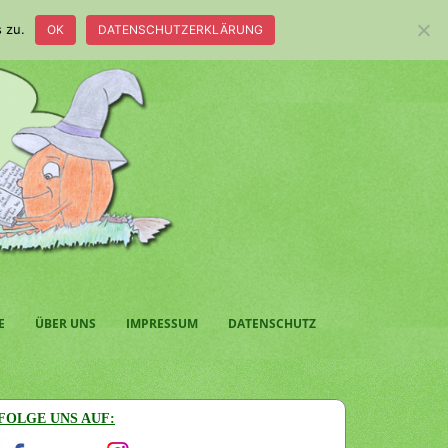
 zu.
OK
DATENSCHUTZERKLÄRUNG
E
ÜBER UNS
IMPRESSUM
DATENSCHUTZ
FOLGE UNS AUF: