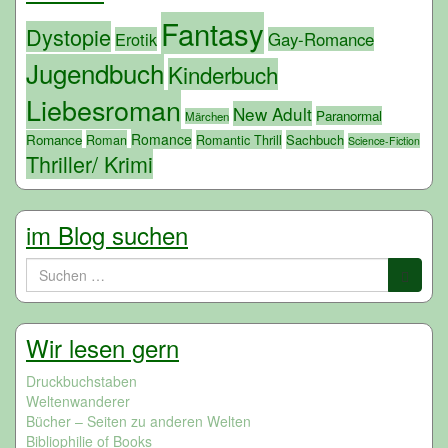
Fantasy
Dystopie
Erotik
Gay-Romance
Jugendbuch
Kinderbuch
Liebesroman
New Adult
Paranormal
Märchen
Romance
Romance
Roman
Romantic Thrill
Sachbuch
Science-Fiction
Thriller/ Krimi
im Blog suchen
Suchen
nach:
Wir lesen gern
Druckbuchstaben
Weltenwanderer
Bücher – Seiten zu anderen Welten
Bibliophilie of Books