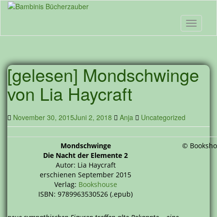
Skip
to
main
Toggle n
content
[gelesen] Mondschwinge
von Lia Haycraft
November 30, 2015
Juni 2, 2018
Anja
Uncategorized
Mondschwinge
© Booksho
Die Nacht der Elemente 2
Autor: Lia Haycraft
erschienen September 2015
Verlag:
Bookshouse
ISBN: 9789963530526 (.epub)