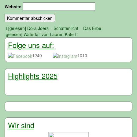
Website
Beitragsnavigation
[gelesen] Dora Joers – Schattenlicht – Das Erbe
[gelesen] Waterfall von Lauren Kate
Folge uns auf:
1240
1010
Highlights 2025
Wir sind