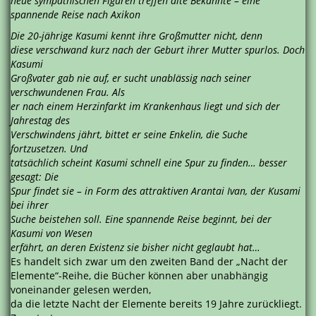
neue sympathischen Figuren treffen alte Bekannte – eine
spannende Reise nach Axikon
Die 20-jährige Kasumi kennt ihre Großmutter nicht, denn
diese verschwand kurz nach der Geburt ihrer Mutter spurlos. Doch
Kasumi
Großvater gab nie auf, er sucht unablässig nach seiner
verschwundenen Frau. Als
er nach einem Herzinfarkt im Krankenhaus liegt und sich der
Jahrestag des
Verschwindens jährt, bittet er seine Enkelin, die Suche
fortzusetzen. Und
tatsächlich scheint Kasumi schnell eine Spur zu finden… besser
gesagt: Die
Spur findet sie – in Form des attraktiven Arantai Ivan, der Kusami
bei ihrer
Suche beistehen soll. Eine spannende Reise beginnt, bei der
Kasumi von Wesen
erfährt, an deren Existenz sie bisher nicht geglaubt hat…
Es handelt sich zwar um den zweiten Band der „Nacht der
Elemente“-Reihe, die Bücher können aber unabhängig
voneinander gelesen werden,
da die letzte Nacht der Elemente bereits 19 Jahre zurückliegt.