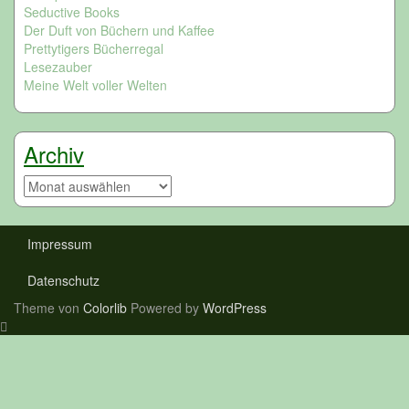
Seductive Books
Der Duft von Büchern und Kaffee
Prettytigers Bücherregal
Lesezauber
Meine Welt voller Welten
Archiv
Archiv
Impressum
Datenschutz
Theme von
Colorlib
Powered by
WordPress