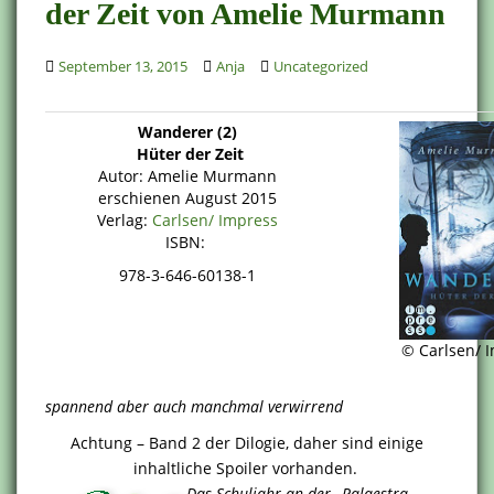
der Zeit von Amelie Murmann
September 13, 2015
Anja
Uncategorized
Wanderer (2)
Hüter der Zeit
Autor: Amelie Murmann
erschienen August 2015
Verlag:
Carlsen/ Impress
ISBN:
978-3-646-60138-1
© Carlsen/ 
spannend aber auch manchmal verwirrend
Achtung – Band 2 der Dilogie, daher sind einige
inhaltliche Spoiler vorhanden.
Das Schuljahr an der „Palaestra