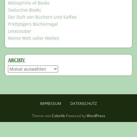
Bibliophilie of Books
Seductive Books
Der Duft von Büchern und Kaffee
Prettytigers Bücherregal
Lesezauber
Meine Welt voller Welten
ARCHIV
Archiv
IMPRESSUM
DATENSCHUTZ
Theme von
Colorlib
Powered by
WordPress