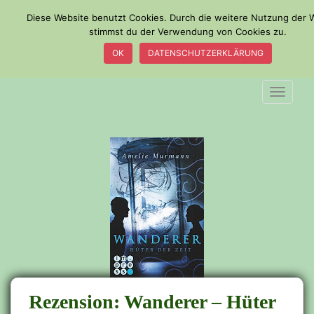
S
Diese Website benutzt Cookies. Durch die weitere Nutzung der 
k
stimmst du der Verwendung von Cookies zu.
i
OK
DATENSCHUTZERKLÄRUNG
p
t
o
TOGGLE
m
a
i
n
c
o
n
t
e
n
t
Rezension: Wanderer – Hüter