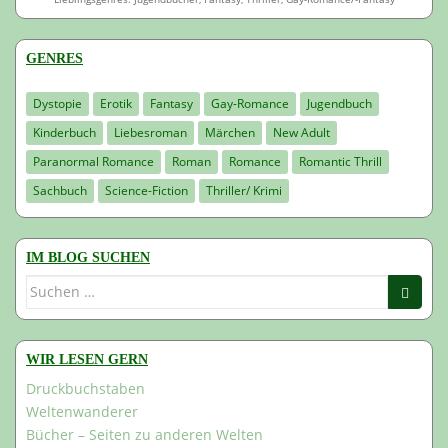
GENRES
Dystopie
Erotik
Fantasy
Gay-Romance
Jugendbuch
Kinderbuch
Liebesroman
Märchen
New Adult
Paranormal Romance
Roman
Romance
Romantic Thrill
Sachbuch
Science-Fiction
Thriller/ Krimi
IM BLOG SUCHEN
Suchen
nach:
WIR LESEN GERN
Druckbuchstaben
Weltenwanderer
Bücher – Seiten zu anderen Welten