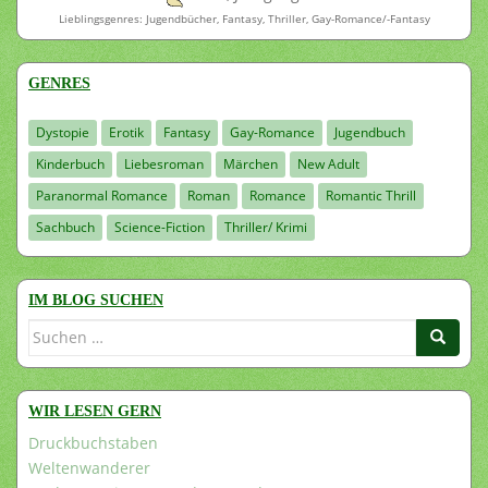
Lieblingsgenres: Jugendbücher, Fantasy, Thriller, Gay-Romance/-Fantasy
GENRES
Dystopie
Erotik
Fantasy
Gay-Romance
Jugendbuch
Kinderbuch
Liebesroman
Märchen
New Adult
Paranormal Romance
Roman
Romance
Romantic Thrill
Sachbuch
Science-Fiction
Thriller/ Krimi
IM BLOG SUCHEN
Suchen
nach:
WIR LESEN GERN
Druckbuchstaben
Weltenwanderer