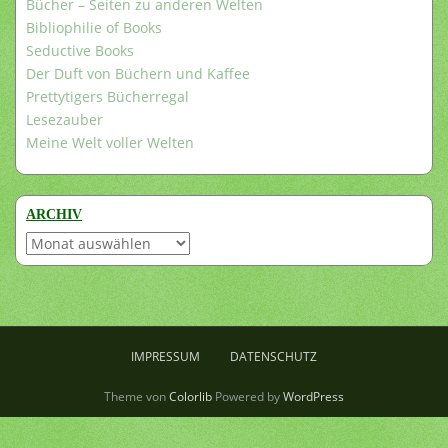
Bücher – Seiten zu anderen Welten
Bibliophilie of Books
Seductive Books
Der Duft von Büchern und Kaffee
Prettytigers Bücherregal
Lesezauber
Meine Welt voller Welten
ARCHIV
Archiv
IMPRESSUM
DATENSCHUTZ
Theme von
Colorlib
Powered by
WordPress