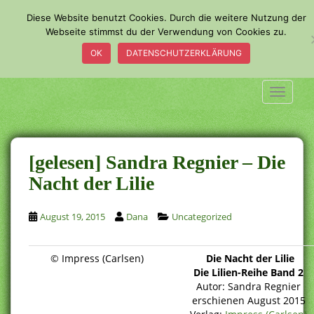
S
Diese Website benutzt Cookies. Durch die weitere Nutzung der
k
Webseite stimmst du der Verwendung von Cookies zu.
i
OK
DATENSCHUTZERKLÄRUNG
p
t
o
TOGGLE
m
a
i
n
[gelesen] Sandra Regnier – Die
c
Nacht der Lilie
o
n
August 19, 2015
Dana
Uncategorized
t
e
n
© Impress (Carlsen)
Die Nacht der Lilie
t
Die Lilien-Reihe Band 2
Autor: Sandra Regnier
erschienen August 2015