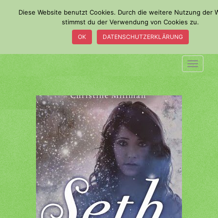
S
Diese Website benutzt Cookies. Durch die weitere Nutzung der 
k
stimmst du der Verwendung von Cookies zu.
i
OK
DATENSCHUTZERKLÄRUNG
p
t
o
TOGGLE
m
a
i
n
c
o
n
t
e
n
t