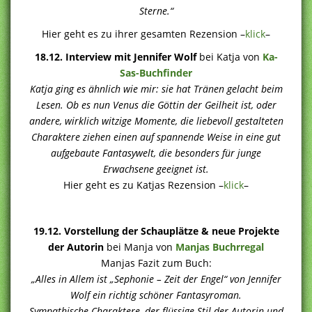
Sterne.“
Hier geht es zu ihrer gesamten Rezension –
klick
–
18.12. Interview
mit Jennifer Wolf
bei Katja von
Ka-
Sas-Buchfinder
Katja ging es ähnlich wie mir: sie hat Tränen gelacht beim
Lesen. Ob es nun Venus die Göttin der Geilheit ist, oder
andere, wirklich witzige Momente, die liebevoll gestalteten
Charaktere ziehen einen auf spannende Weise in eine gut
aufgebaute Fantasywelt, die besonders für junge
Erwachsene geeignet ist.
Hier geht es zu Katjas Rezension –
klick
–
19.12. Vorstellung der Schauplätze & neue Projekte
der Autorin
bei Manja von
Manjas Buchrregal
Manjas Fazit zum Buch:
„Alles in Allem ist „Sephonie – Zeit der Engel“ von Jennifer
Wolf ein richtig schöner Fantasyroman.
Sympathische Charaktere, der flüssige Stil der Autorin und