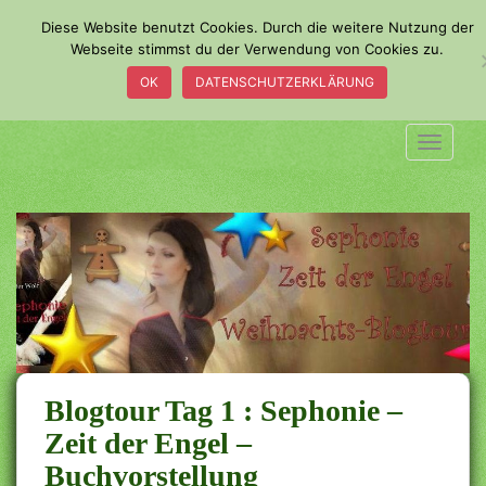
S
Diese Website benutzt Cookies. Durch die weitere Nutzung der
k
Webseite stimmst du der Verwendung von Cookies zu.
i
OK
DATENSCHUTZERKLÄRUNG
p
t
o
TOGGLE
m
a
i
n
c
o
n
t
e
n
Blogtour Tag 1 : Sephonie –
t
Zeit der Engel –
Buchvorstellung