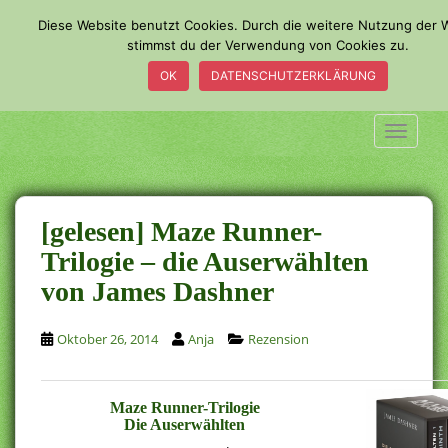
S
Diese Website benutzt Cookies. Durch die weitere Nutzung der 
k
stimmst du der Verwendung von Cookies zu.
i
OK
DATENSCHUTZERKLÄRUNG
p
t
o
TOGGLE
m
a
i
n
[gelesen] Maze Runner-
c
Trilogie – die Auserwählten
o
von James Dashner
n
t
e
Oktober 26, 2014
Anja
Rezension
n
t
Maze Runner-Trilogie
Die Auserwählten