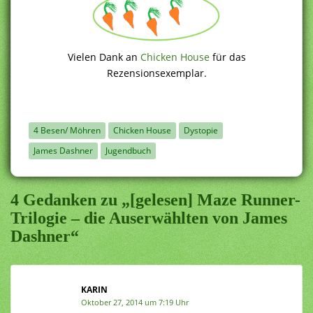
Vielen Dank an
Chicken House
für das
Rezensionsexemplar.
4 Besen/ Möhren
Chicken House
Dystopie
James Dashner
Jugendbuch
4 Gedanken zu „[gelesen] Maze Runner-
Trilogie – die Auserwählten von James
Dashner“
KARIN
Oktober 27, 2014 um 7:19 Uhr