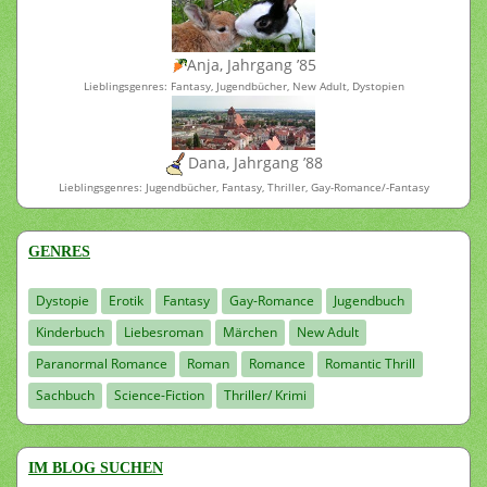
Anja, Jahrgang ’85
Lieblingsgenres: Fantasy, Jugendbücher, New Adult, Dystopien
Dana, Jahrgang ’88
Lieblingsgenres: Jugendbücher, Fantasy, Thriller, Gay-Romance/-Fantasy
GENRES
Dystopie
Erotik
Fantasy
Gay-Romance
Jugendbuch
Kinderbuch
Liebesroman
Märchen
New Adult
Paranormal Romance
Roman
Romance
Romantic Thrill
Sachbuch
Science-Fiction
Thriller/ Krimi
IM BLOG SUCHEN