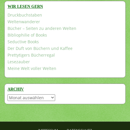
WIR LESEN GERN
Druckbuchstaben
Weltenwanderer
Bücher – Seiten zu anderen Welten
Bibliophilie of Books
Seductive Books
Der Duft von Büchern und Kaffee
Prettytigers Bücherregal
Lesezauber
Meine Welt voller Welten
ARCHIV
Archiv