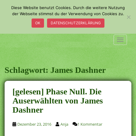
S
Diese Website benutzt Cookies. Durch die weitere Nutzung
k
der Webseite stimmst du der Verwendung von Cookies zu.
i
OK
DATENSCHUTZERKLÄRUNG
p
t
o
TOGGLE
m
a
i
n
Schlagwort:
James Dashner
c
o
n
[gelesen] Phase Null. Die
t
Auserwählten von James
e
Dashner
n
t
Dezember 23, 2016
Anja
1 Kommentar