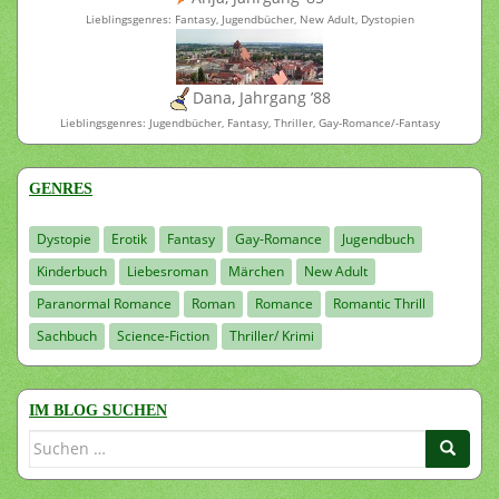
Lieblingsgenres: Fantasy, Jugendbücher, New Adult, Dystopien
Dana, Jahrgang ’88
Lieblingsgenres: Jugendbücher, Fantasy, Thriller, Gay-Romance/-Fantasy
GENRES
Dystopie
Erotik
Fantasy
Gay-Romance
Jugendbuch
Kinderbuch
Liebesroman
Märchen
New Adult
Paranormal Romance
Roman
Romance
Romantic Thrill
Sachbuch
Science-Fiction
Thriller/ Krimi
IM BLOG SUCHEN
Suchen
nach: