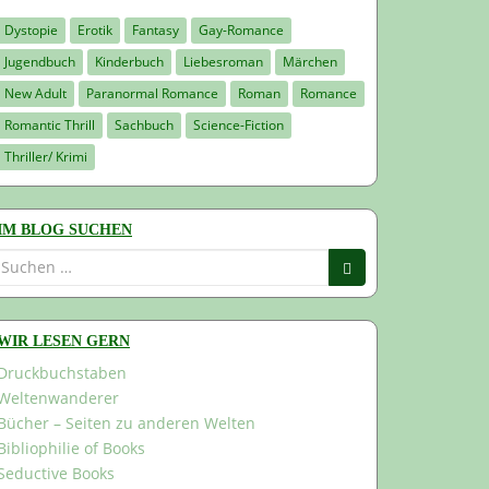
Dystopie
Erotik
Fantasy
Gay-Romance
Jugendbuch
Kinderbuch
Liebesroman
Märchen
New Adult
Paranormal Romance
Roman
Romance
Romantic Thrill
Sachbuch
Science-Fiction
Thriller/ Krimi
IM BLOG SUCHEN
Suchen
nach:
WIR LESEN GERN
Druckbuchstaben
Weltenwanderer
Bücher – Seiten zu anderen Welten
Bibliophilie of Books
Seductive Books