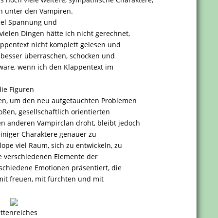
ch unter den Vampiren.
viel Spannung und
 vielen Dingen hätte ich nicht gerechnet,
lappentext nicht komplett gelesen und
s besser überraschen, schocken und
 wäre, wenn ich den Klappentext im
die Figuren
en, um den neu aufgetauchten Problemen
ßen, gesellschaftlich orientierten
en anderen Vampirclan droht, bleibt jedoch
einiger Charaktere genauer zu
ope viel Raum, sich zu entwickeln, zu
se verschiedenen Elemente der
schiedene Emotionen präsentiert, die
mit freuen, mit fürchten und mit
ettenreiches