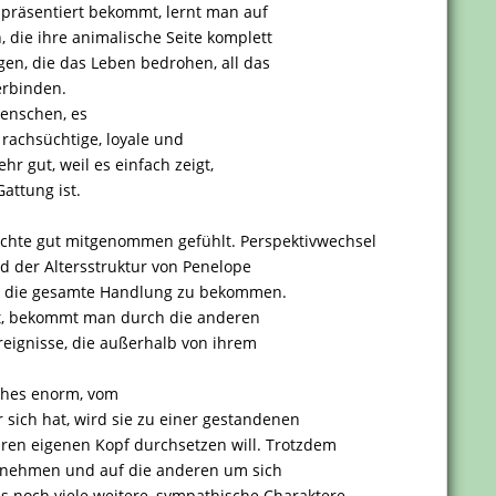
 präsentiert bekommt, lernt man auf
 die ihre animalische Seite komplett
gen, die das Leben bedrohen, all das
erbinden.
Menschen, es
rachsüchtige, loyale und
ehr gut, weil es einfach zeigt,
attung ist.
chte gut mitgenommen gefühlt. Perspektivwechsel
d der Altersstruktur von Penelope
er die gesamte Handlung zu bekommen.
t, bekommt man durch die anderen
Ereignisse, die außerhalb von ihrem
uches enorm, vom
 sich hat, wird sie zu einer gestandenen
ihren eigenen Kopf durchsetzen will. Trotzdem
zu nehmen und auf die anderen um sich
 noch viele weitere, sympathische Charaktere,