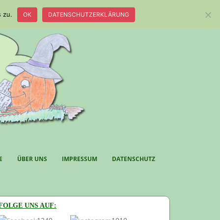
 zu.
OK
DATENSCHUTZERKLÄRUNG
E
ÜBER UNS
IMPRESSUM
DATENSCHUTZ
FOLGE UNS AUF: