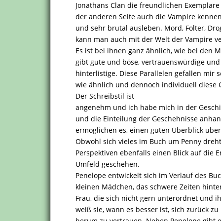
Jonathans Clan die freundlichen Exemplare
der anderen Seite auch die Vampire kennen,
und sehr brutal ausleben. Mord, Folter, Dro
kann man auch mit der Welt der Vampire v
Es ist bei ihnen ganz ähnlich, wie bei den 
gibt gute und böse, vertrauenswürdige und 
hinterlistige. Diese Parallelen gefallen mir s
wie ähnlich und dennoch individuell diese G
Der Schreibstil ist
angenehm und ich habe mich in der Geschi
und die Einteilung der Geschehnisse anhan
ermöglichen es, einen guten Überblick üb
Obwohl sich vieles im Buch um Penny dreh
Perspektiven ebenfalls einen Blick auf die 
Umfeld geschehen.
Penelope entwickelt sich im Verlauf des B
kleinen Mädchen, das schwere Zeiten hinter
Frau, die sich nicht gern unterordnet und 
weiß sie, wann es besser ist, sich zurück 
herum zu vertrauen. Neben Penelope gibt es