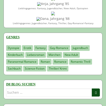
Anja, Jahrgang ’85
Lieblingsgenres: Fantasy, Jugendbücher, New Adult, Dystopien
Dana, Jahrgang ’88
Lieblingsgenres: Jugendbücher, Fantasy, Thriller, Gay-Romance/-Fantasy
GENRES
Dystopie
Erotik
Fantasy
Gay-Romance
Jugendbuch
Kinderbuch
Liebesroman
Märchen
New Adult
Paranormal Romance
Roman
Romance
Romantic Thrill
Sachbuch
Science-Fiction
Thriller/ Krimi
IM BLOG SUCHEN
Suchen
nach: