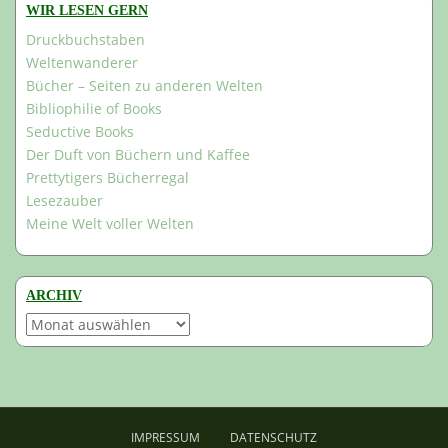
WIR LESEN GERN
Druckbuchstaben
Weltenwanderer
Bücher – Seiten zu anderen Welten
Bibliophilie of Books
Seductive Books
Der Duft von Büchern und Kaffee
Prettytigers Bücherregal
Lesezauber
Meine Welt voller Welten
ARCHIV
Archiv
IMPRESSUM
DATENSCHUTZ