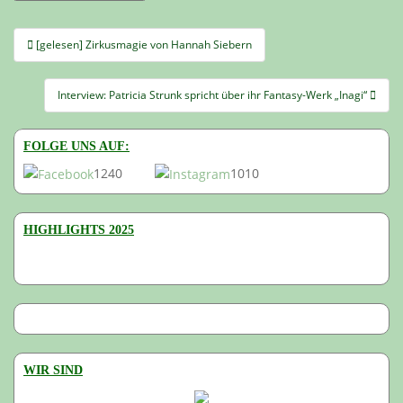
Beitragsnavigation
[gelesen] Zirkusmagie von Hannah Siebern
Interview: Patricia Strunk spricht über ihr Fantasy-Werk „Inagi“
FOLGE UNS AUF:
1240
1010
HIGHLIGHTS 2025
WIR SIND