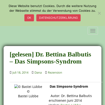
S
Diese Website benutzt Cookies. Durch die weitere Nutzung
k
der Webseite stimmst du der Verwendung von Cookies zu.
i
OK
DATENSCHUTZERKLÄRUNG
p
t
o
TOGGLE
m
a
i
n
[gelesen] Dr. Bettina Balbutis
c
– Das Simpsons-Syndrom
o
n
Juli 18, 2014
Dana
Rezension
t
e
n
Das Simpsons-Syndrom
t
©
Autor: Dr. Bettina Balbutis
Bastei Lübbe
erschienen Juni 2014