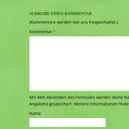
SCHREIBE EINEN KOMMENTAR
(Kommentare werden von uns freigeschaltet.)
Kommentar
*
Mit dem Absenden des Formulars werden deine Nach
Angaben) gespeichert. Weitere Informationen finde
Name