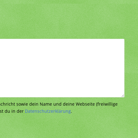
richt sowie dein Name und deine Webseite (freiwillige
st du in der
Datenschutzerklärung
.