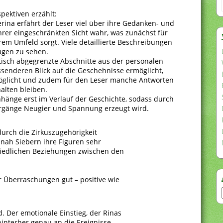
pektiven erzählt:
terina erfährt der Leser viel über ihre Gedanken- und
rer eingeschränkten Sicht wahr, was zunächst für
em Umfeld sorgt. Viele detaillierte Beschreibungen
ugen zu sehen.
tisch abgegrenzte Abschnitte aus der personalen
senderen Blick auf die Geschehnisse ermöglicht,
möglicht und zudem für den Leser manche Antworten
halten bleiben.
hänge erst im Verlauf der Geschichte, sodass durch
rgänge Neugier und Spannung erzeugt wird.
 durch die Zirkuszugehörigkeit
nah Siebern ihre Figuren sehr
chiedlichen Beziehungen zwischen den
 Überraschungen gut – positive wie
. Der emotionale Einstieg, der Rinas
hinterher genau an die Ereignisse