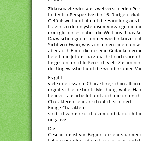
Zirkusmagie wird aus zwei verschieden Pers
In der Ich-Perspektive der 16-jährigen Jeka
Gefühlswelt und nimmt die Handlung aus ih
Fragen zu den mysteriösen Vorgängen in ihr
ermöglichen es dabei, die Welt aus Rinas A
Dazwischen gibt es immer wieder kurze, op
Sicht von Ewan, was zum einen einen umfas
aber auch Einblicke in seine Gedanken er
liefert, die Jekaterina zunächst noch vorent
Insgesamt erschließen sich viele Zusammen
die Ungewissheit und die wundersamen Vo
Es gibt
viele interessante Charaktere, schon allein
ergibt sich eine bunte Mischung, wobei Han
liebevoll ausarbeitet und auch die unters
Charakteren sehr anschaulich schildert.
Einige Charaktere
sind schwer einzuschätzen und dadurch für
negative.
Die
Geschichte ist von Beginn an sehr spannend
Leben verändert, ohne dass sie selbst sich 