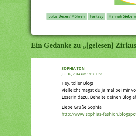
5plus Besen/ Möhren
Fantasy
Hannah Siebern
Ein Gedanke zu „[gelesen] Zirk
SOPHIA TON
Juli 16, 2014 um 19:00 Uhr
Hey, toller Blog!
Vielleicht magst du ja mal bei mir v
Leserin dazu. Behalte deinen Blog ab
Liebe Grüße Sophia
http://www.sophias-fashion.blogspo