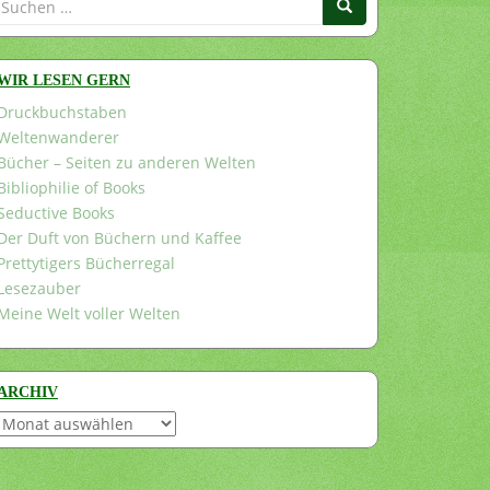
nach:
WIR LESEN GERN
Druckbuchstaben
Weltenwanderer
Bücher – Seiten zu anderen Welten
Bibliophilie of Books
Seductive Books
Der Duft von Büchern und Kaffee
Prettytigers Bücherregal
Lesezauber
Meine Welt voller Welten
ARCHIV
Archiv