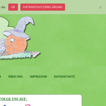
 zu.
OK
DATENSCHUTZERKLÄRUNG
E
ÜBER UNS
IMPRESSUM
DATENSCHUTZ
FOLGE UNS AUF: