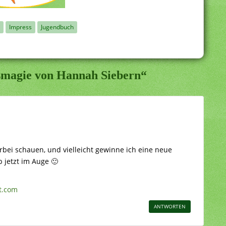
Impress
Jugendbuch
usmagie von Hannah Siebern“
orbei schauen, und vielleicht gewinne ich eine neue
 jetzt im Auge 🙂
t.com
ANTWORTEN