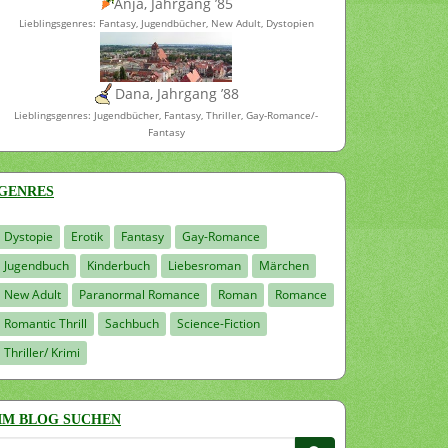
Anja, Jahrgang ’85
Lieblingsgenres: Fantasy, Jugendbücher, New Adult, Dystopien
Dana, Jahrgang ’88
Lieblingsgenres: Jugendbücher, Fantasy, Thriller, Gay-Romance/-
Fantasy
GENRES
Dystopie
Erotik
Fantasy
Gay-Romance
Jugendbuch
Kinderbuch
Liebesroman
Märchen
New Adult
Paranormal Romance
Roman
Romance
Romantic Thrill
Sachbuch
Science-Fiction
Thriller/ Krimi
IM BLOG SUCHEN
Suchen