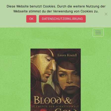
S
Diese Website benutzt Cookies. Durch die weitere Nutzung der
k
Webseite stimmst du der Verwendung von Cookies zu.
i
OK
DATENSCHUTZERKLÄRUNG
p
t
o
TOGGLE
m
a
i
n
c
o
n
t
e
n
t