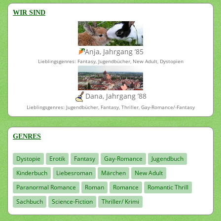
WIR SIND
Anja, Jahrgang ’85
Lieblingsgenres: Fantasy, Jugendbücher, New Adult, Dystopien
Dana, Jahrgang ’88
Lieblingsgenres: Jugendbücher, Fantasy, Thriller, Gay-Romance/-Fantasy
GENRES
Dystopie
Erotik
Fantasy
Gay-Romance
Jugendbuch
Kinderbuch
Liebesroman
Märchen
New Adult
Paranormal Romance
Roman
Romance
Romantic Thrill
Sachbuch
Science-Fiction
Thriller/ Krimi