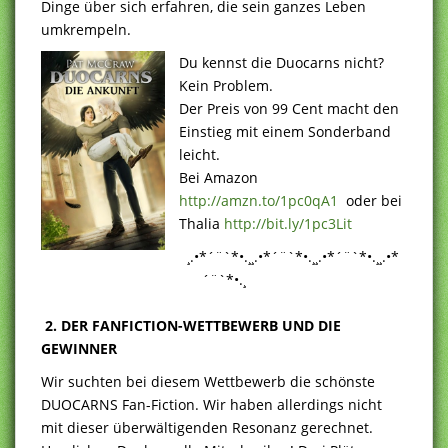
Dinge über sich erfahren, die sein ganzes Leben
umkrempeln.
Du kennst die Duocarns nicht?
Kein Problem.
Der Preis von 99 Cent macht den
Einstieg mit einem Sonderband
leicht.
Bei Amazon
http://amzn.to/1pc0qA1
oder bei
Thalia
http://bit.ly/1pc3Lit
¸.•*´¨`*•.¸¸.•*´¨`*•.¸¸.•*´¨`*•.¸¸.•*
´¨`*•.¸
2. DER FANFICTION-WETTBEWERB UND DIE
GEWINNER
Wir suchten bei diesem Wettbewerb die schönste
DUOCARNS Fan-Fiction. Wir haben allerdings nicht
mit dieser überwältigenden Resonanz gerechnet.