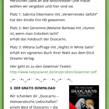
Herzlichen Dank an alle Mitschreiber! Drei Plätze
wollten wir vergeben und hier sind sie.
Platz 1: Sabrina Eikermann mit „Verwirrendes Gefühl“
hat den Kindle Fire HD gewonnen.
Platz 2: Mel Geronimo (Melanie Barkow) mit „Humor
ist, wenn man trotzdem lacht“
erhält das Fotobuch der Duocarns.
Platz 3: Viktoria Suffrage mit „Nights in White Satin“
erhält ein signiertes Buch ihrer Wahl aus dem Elicit
Dreams Verlag.
Hier geht es zu den Gewinner-Texten:
http://www.ladysplanet.de/leseproben/Gewinner.pdf
¸.•*´¨`*•.¸¸.•*´¨`*•.¸¸.•*´¨`*•.¸¸.•*´¨`*•.¸
3. DER GRATIS DOWNLOAD
Wir schenken dir „Duocarns –
Homoerotische Liebschaften“
einem Best of Duocarns = die