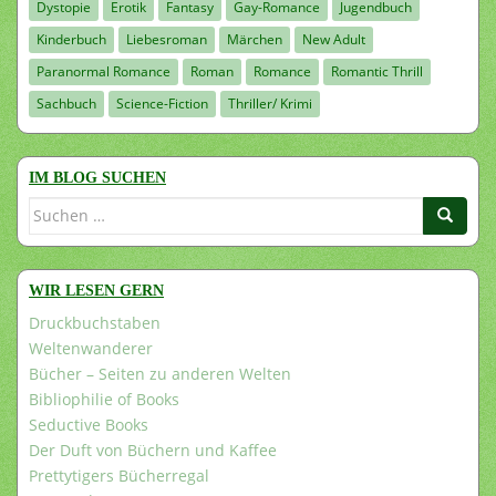
Dystopie
Erotik
Fantasy
Gay-Romance
Jugendbuch
Kinderbuch
Liebesroman
Märchen
New Adult
Paranormal Romance
Roman
Romance
Romantic Thrill
Sachbuch
Science-Fiction
Thriller/ Krimi
IM BLOG SUCHEN
Suchen
nach:
WIR LESEN GERN
Druckbuchstaben
Weltenwanderer
Bücher – Seiten zu anderen Welten
Bibliophilie of Books
Seductive Books
Der Duft von Büchern und Kaffee
Prettytigers Bücherregal