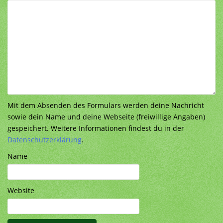
Mit dem Absenden des Formulars werden deine Nachricht
sowie dein Name und deine Webseite (freiwillige Angaben)
gespeichert. Weitere Informationen findest du in der
Datenschutzerklärung
.
Name
Website