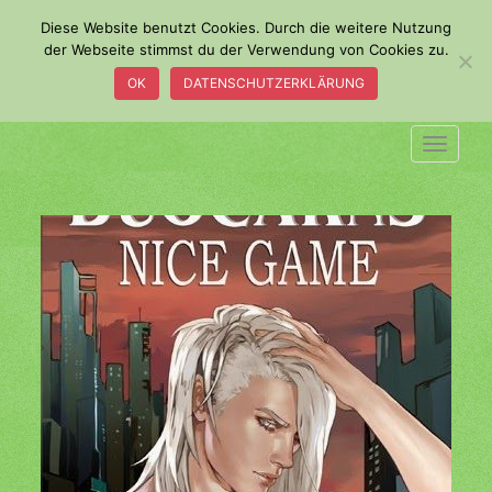
S
Diese Website benutzt Cookies. Durch die weitere Nutzung
k
der Webseite stimmst du der Verwendung von Cookies zu.
i
OK
DATENSCHUTZERKLÄRUNG
p
t
o
TOGGLE
m
a
i
n
c
o
n
t
e
n
t